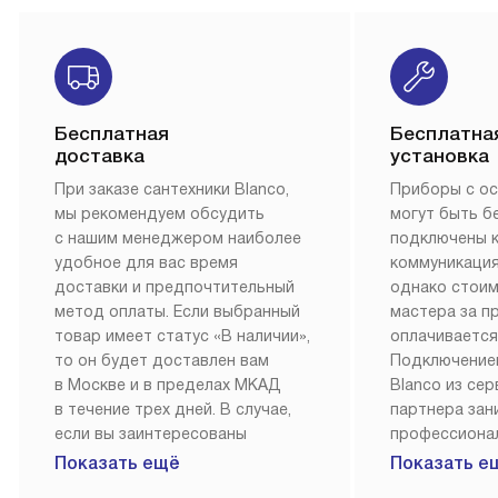
Бесплатная
Бесплатна
доставка
установка
При заказе сантехники Blanco,
Приборы с о
мы рекомендуем обсудить
могут быть б
с нашим менеджером наиболее
подключены 
удобное для вас время
коммуникация
доставки и предпочтительный
однако стои
метод оплаты. Если выбранный
мастера за 
товар имеет статус «В наличии»,
оплачивается
то он будет доставлен вам
Подключение
в Москве и в пределах МКАД
Blanco из се
в течение трех дней. В случае,
партнера за
если вы заинтересованы
профессиона
в товаре, который доступен
Наш сервис п
Показать ещё
Показать е
«Под заказ», необходимо
гарантию 1 г