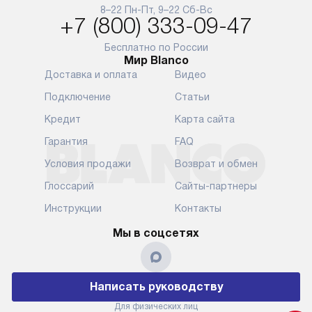
и преждеврем
8–22 Пн-Пт, 9–22 Сб-Вс
Для доставки в другие регионы
+7 (800) 333-09-47
мы используем услуги
Готовые комм
транспортной компании.
предполагают
Бесплатно по России
Мир Blanco
Уточняйте все условия доставки
от их категор
Доставка и оплата
Видео
у нашего менеджера при
установленно
оформлении заказа.
к водопровод
Подключение
Статьи
точке для сл
В установленный день наша
Кредит
Карта сайта
установка вк
служба доставки привезет
следующие эт
Гарантия
FAQ
упакованный прибор прямо
транспортиро
Условия продажи
Возврат и обмен
к вашей двери или до прихожей.
разблокировк
Если вам необходимо
необходимост
Глоссарий
Сайты-партнеры
переместить прибор к месту его
отдельных ко
Инструкции
Контакты
установки, пожалуйста,
сантехники в
предварительно обсудите это
на заданное 
Мы в соцсетях
с нашим менеджером. Эта
по уровню, п
дополнительная услуга
к существующ
подлежит оплате. Важно
первый запус
Написать руководству
помнить, что если размеры
по правилам 
прибора не позволяют его
В стандартну
Для физических лиц