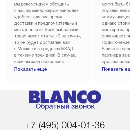
мы рекомендуем обсудить
могут быть б
с нашим менеджером наиболее
подключены 
удобное для вас время
коммуникация
доставки и предпочтительный
однако стои
метод оплаты. Если выбранный
мастера за 
товар имеет статус «В наличии»,
оплачивается
то он будет доставлен вам
Подключение
в Москве и в пределах МКАД
Blanco из се
в течение трех дней. В случае,
партнера за
если вы заинтересованы
профессиона
в товаре, который доступен
Наш сервис п
Показать ещё
Показать е
«Под заказ», необходимо
гарантию 1 г
обсудить возможность его
работы и исп
приобретения с нашим
материалы. 
менеджером на сайте. Товары
установка, п
с особым лейблом
и регулярное
Обратный звонок
доставляются бесплатно
обеспечиваю
по Москве в пределах МКАД,
и эффективну
и при этом отдельная доставка
сантехники, 
+7 (495) 004-01-36
аксессуаров не предусмотрена.
возможные с