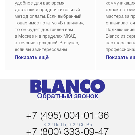
удобное для вас время
коммуникация
доставки и предпочтительный
однако стои
метод оплаты. Если выбранный
мастера за 
товар имеет статус «В наличии»,
оплачивается
то он будет доставлен вам
Подключение
в Москве и в пределах МКАД
Blanco из се
в течение трех дней. В случае,
партнера за
если вы заинтересованы
профессиона
в товаре, который доступен
Наш сервис п
Показать ещё
Показать е
«Под заказ», необходимо
гарантию 1 г
обсудить возможность его
работы и исп
приобретения с нашим
материалы. 
менеджером на сайте. Товары
установка, п
с особым лейблом
и регулярное
Обратный звонок
доставляются бесплатно
обеспечиваю
по Москве в пределах МКАД,
и эффективну
и при этом отдельная доставка
сантехники, 
+7 (495) 004-01-36
аксессуаров не предусмотрена.
возможные с
и преждеврем
8–22 Пн-Пт, 9–22 Сб-Вс
Для доставки в другие регионы
+7 (800) 333-09-47
мы используем услуги
Готовые комм