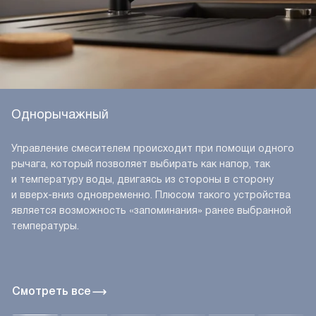
Однорычажный
Управление смесителем происходит при помощи одного
рычага, который позволяет выбирать как напор, так
и температуру воды, двигаясь из стороны в сторону
и вверх-вниз одновременно. Плюсом такого устройства
является возможность «запоминания» ранее выбранной
температуры.
Смотреть все