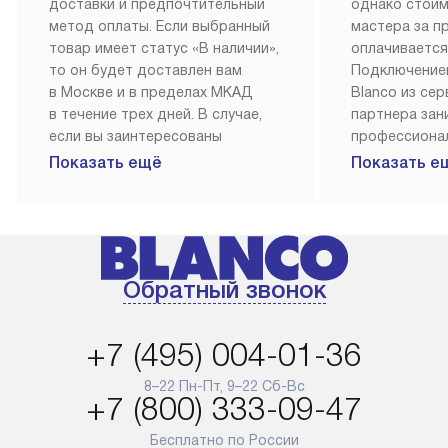
доставки и предпочтительный
однако стои
метод оплаты. Если выбранный
мастера за 
товар имеет статус «В наличии»,
оплачивается
то он будет доставлен вам
Подключение
в Москве и в пределах МКАД
Blanco из се
в течение трех дней. В случае,
партнера за
если вы заинтересованы
профессиона
в товаре, который доступен
Наш сервис п
Показать ещё
Показать е
«Под заказ», необходимо
гарантию 1 г
обсудить возможность его
работы и исп
приобретения с нашим
материалы. 
менеджером на сайте. Товары
установка, п
с особым лейблом
и регулярное
Обратный звонок
доставляются бесплатно
обеспечиваю
по Москве в пределах МКАД,
и эффективну
и при этом отдельная доставка
сантехники, 
+7 (495) 004-01-36
аксессуаров не предусмотрена.
возможные с
и преждеврем
8–22 Пн-Пт, 9–22 Сб-Вс
Для доставки в другие регионы
+7 (800) 333-09-47
мы используем услуги
Готовые комм
транспортной компании.
предполагают
Бесплатно по России