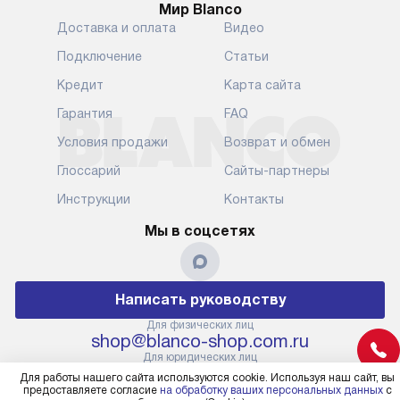
Мир Blanco
Уточняйте все условия доставки
от их категор
Доставка и оплата
Видео
у нашего менеджера при
установленно
оформлении заказа.
к водопровод
Подключение
Статьи
точке для сл
В установленный день наша
Кредит
Карта сайта
установка вк
служба доставки привезет
следующие эт
Гарантия
FAQ
упакованный прибор прямо
транспортиро
Условия продажи
Возврат и обмен
к вашей двери или до прихожей.
разблокировк
Если вам необходимо
необходимост
Глоссарий
Сайты-партнеры
переместить прибор к месту его
отдельных ко
Инструкции
Контакты
установки, пожалуйста,
сантехники в
предварительно обсудите это
на заданное 
Мы в соцсетях
с нашим менеджером. Эта
по уровню, п
дополнительная услуга
к существующ
подлежит оплате. Важно
первый запус
Написать руководству
помнить, что если размеры
по правилам 
прибора не позволяют его
В стандартну
Для физических лиц
shop@blanco-shop.com.ru
проходу через дверной проем,
не включают
Для юридических лиц
сотрудники транспортной
работы: прок
business@kvalitet.company
Для работы нашего сайта используются cookie. Используя наш сайт, вы
службы не имеют права
коммуникаций
предоставляете согласие
на обработку ваших персональных данных
с
демонтировать дверцы, ручки