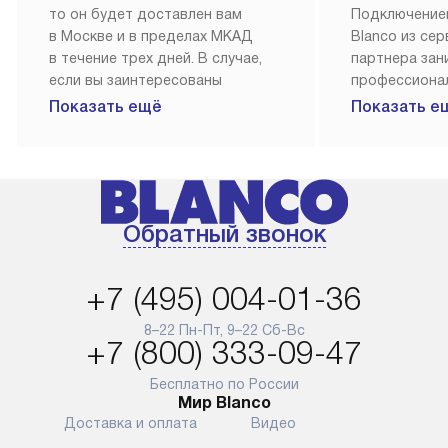
то он будет доставлен вам
Подключение
в Москве и в пределах МКАД
Blanco из се
в течение трех дней. В случае,
партнера за
если вы заинтересованы
профессиона
в товаре, который доступен
Наш сервис п
Показать ещё
Показать е
«Под заказ», необходимо
гарантию 1 г
обсудить возможность его
работы и исп
приобретения с нашим
материалы. 
менеджером на сайте. Товары
установка, п
с особым лейблом
и регулярное
Обратный звонок
доставляются бесплатно
обеспечиваю
по Москве в пределах МКАД,
и эффективну
и при этом отдельная доставка
сантехники, 
+7 (495) 004-01-36
аксессуаров не предусмотрена.
возможные с
и преждеврем
8–22 Пн-Пт, 9–22 Сб-Вс
Для доставки в другие регионы
+7 (800) 333-09-47
мы используем услуги
Готовые комм
транспортной компании.
предполагают
Бесплатно по России
Мир Blanco
Уточняйте все условия доставки
от их категор
Доставка и оплата
Видео
у нашего менеджера при
установленно
оформлении заказа.
к водопровод