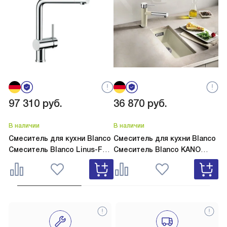
97 310
руб.
36 870
руб.
2
В наличии
В наличии
В 
Смеситель для кухни Blanco
Смеситель для кухни Blanco
См
Смеситель Blanco Linus-F
Смеситель Blanco KANO
См
хром 514025
SILGRANIT капучино 526667
Si