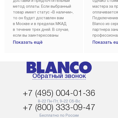
доставки и предпочтительный
однако стои
метод оплаты. Если выбранный
мастера за 
товар имеет статус «В наличии»,
оплачивается
то он будет доставлен вам
Подключение
в Москве и в пределах МКАД
Blanco из се
в течение трех дней. В случае,
партнера за
если вы заинтересованы
профессиона
в товаре, который доступен
Наш сервис п
Показать ещё
Показать е
«Под заказ», необходимо
гарантию 1 г
обсудить возможность его
работы и исп
приобретения с нашим
материалы. 
менеджером на сайте. Товары
установка, п
с особым лейблом
и регулярное
Обратный звонок
доставляются бесплатно
обеспечиваю
по Москве в пределах МКАД,
и эффективну
и при этом отдельная доставка
сантехники, 
+7 (495) 004-01-36
аксессуаров не предусмотрена.
возможные с
и преждеврем
8–22 Пн-Пт, 9–22 Сб-Вс
Для доставки в другие регионы
+7 (800) 333-09-47
мы используем услуги
Готовые комм
транспортной компании.
предполагают
Бесплатно по России