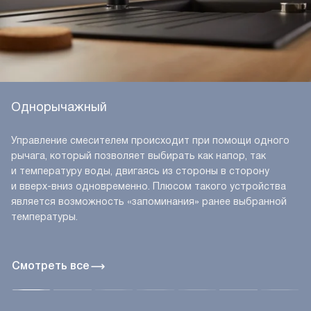
Однорычажный
Управление смесителем происходит при помощи одного
рычага, который позволяет выбирать как напор, так
и температуру воды, двигаясь из стороны в сторону
и вверх-вниз одновременно. Плюсом такого устройства
является возможность «запоминания» ранее выбранной
температуры.
Смотреть все