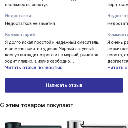
надежность. советую!
аэраторо
Недостатки
Недоста
Недостатков не заметил.
Недостатк
Комментарий
Коммент
Я долго искал простой и надежный смеситель,
Я очень р
и он меня приятно удивил. Черный латунный
смесителе
корпус выглядит строго и не маркий, рычажок
просто, о
ходит плавно, а излив свободно
дергается
поворачивается — это реально удобно при
Читать отзыв полностью
современн
Читать 
мытье больших кастрюль и наполнении ведер.
поворотны
Однажды после готовки слил таз без брызг,
больших т
Написать отзыв
струя ровная благодаря аэратору. Подводка
тесто и б
гибкая, монтаж занял немного времени.
брызг — у
Картридж тихий, регулировка точная. Еще одна
муж сам п
С этим товаром покупают
история: как-то мы быстро помыли детские
отметил, 
бутылочки, не мешая гостям. Пользуюсь с
мучений. 
удовольствием!
приятная 
довольна 