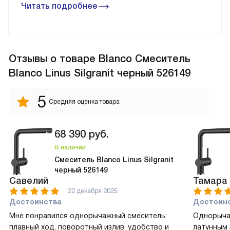
Читать подробнее
Отзывы
о товаре Blanco Смеситель
Blanco Linus Silgranit черный 526149
5
Средняя оценка товара
68 390
руб.
В наличии
Смеситель Blanco Linus Silgranit
черный 526149
Савелий
Тамара
22 декабря 2025
Достоинства
Достоин
Мне понравился однорычажный смеситель:
Однорыча
плавный ход, поворотный излив, удобство и
латунным 