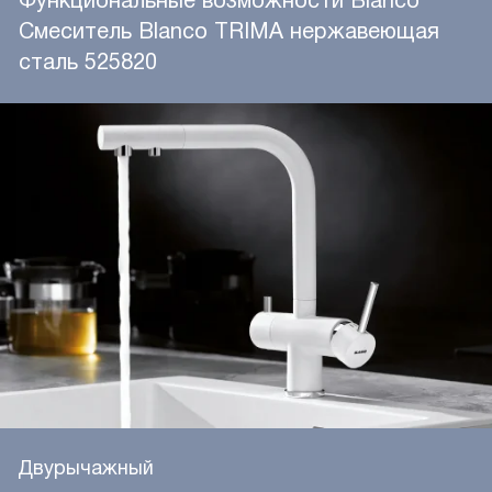
Смеситель Blanco TRIMA нержавеющая
сталь 525820
Двурычажный