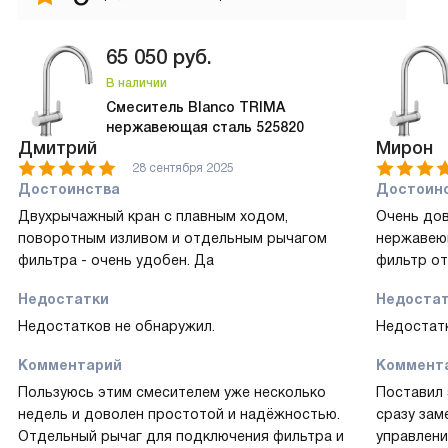
65 050
руб.
В наличии
Смеситель Blanco TRIMA
нержавеющая сталь 525820
Дмитрий
Мирон
28 сентября 2025
Достоинства
Достоин
Двухрычажный кран с плавным ходом,
Очень до
поворотным изливом и отдельным рычагом
нержавеющ
фильтра - очень удобен. Да
фильтр от
Недостатки
Недоста
Недостатков не обнаружил.
Недостатк
Комментарий
Коммент
Пользуюсь этим смесителем уже несколько
Поставил 
недель и доволен простотой и надёжностью.
сразу за
Отдельный рычаг для подключения фильтра и
управлени