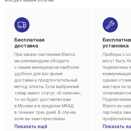
всегда к вашим услугам.
Бесплатная
Бесплатна
доставка
установка
При заказе сантехники Blanco,
Приборы с о
мы рекомендуем обсудить
могут быть б
с нашим менеджером наиболее
подключены 
удобное для вас время
коммуникация
доставки и предпочтительный
однако стои
метод оплаты. Если выбранный
мастера за 
товар имеет статус «В наличии»,
оплачивается
то он будет доставлен вам
Подключение
в Москве и в пределах МКАД
Blanco из се
в течение трех дней. В случае,
партнера за
если вы заинтересованы
профессиона
в товаре, который доступен
Наш сервис п
Показать ещё
Показать е