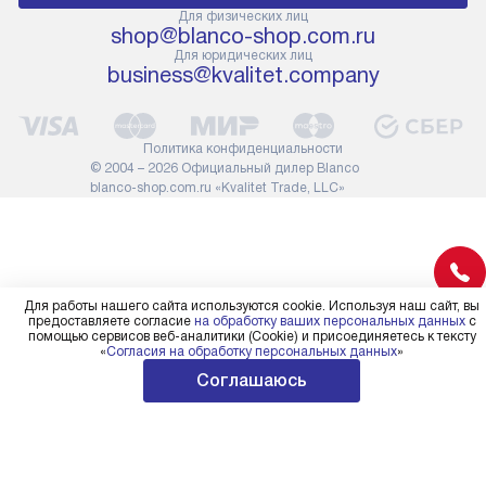
прибора не позволяют его
В стандартну
Для физических лиц
shop@blanco-shop.com.ru
проходу через дверной проем,
не включают
Для юридических лиц
сотрудники транспортной
работы: прок
business@kvalitet.company
службы не имеют права
коммуникаций
демонтировать дверцы, ручки
расходных ма
или другие выступающие
требуется вы
Политика конфиденциальности
элементы, так как это может
специфически
© 2004 – 2026 Официальный дилер Blanco
повлиять на гарантийное
повышенной 
blanco-shop.com.ru «Kvalitet Trade, LLC»
обслуживание в будущем.
стоимость ус
Поэтому, перед размещением
на 30%.
заказа, удостоверьтесь, что
вы сможете без проблем
переместить прибор в желаемое
Для работы нашего сайта используются cookie. Используя наш сайт, вы
место установки, учитывая его
предоставляете согласие
на обработку ваших персональных данных
с
помощью сервисов веб-аналитики (Cookie) и присоединяетесь к тексту
размеры в упаковке или без нее.
«
Согласия на обработку персональных данных
»
Соглашаюсь