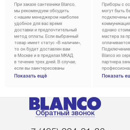
При заказе сантехники Blanco,
Приборы с о
мы рекомендуем обсудить
могут быть б
с нашим менеджером наиболее
подключены 
удобное для вас время
коммуникация
доставки и предпочтительный
однако стои
метод оплаты. Если выбранный
мастера за 
товар имеет статус «В наличии»,
оплачивается
то он будет доставлен вам
Подключение
в Москве и в пределах МКАД
Blanco из се
в течение трех дней. В случае,
партнера за
если вы заинтересованы
профессиона
в товаре, который доступен
Наш сервис п
Показать ещё
Показать е
«Под заказ», необходимо
гарантию 1 г
обсудить возможность его
работы и исп
приобретения с нашим
материалы. 
менеджером на сайте. Товары
установка, п
с особым лейблом
и регулярное
Обратный звонок
доставляются бесплатно
обеспечиваю
по Москве в пределах МКАД,
и эффективну
и при этом отдельная доставка
сантехники, 