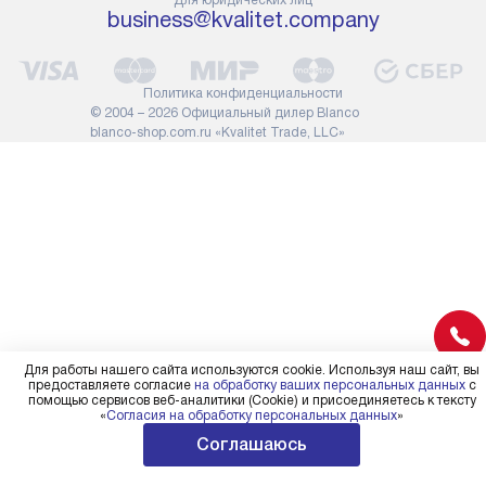
Для юридических лиц
сотрудники транспортной
работы: прок
business@kvalitet.company
службы не имеют права
коммуникаций
демонтировать дверцы, ручки
расходных ма
или другие выступающие
требуется вы
Политика конфиденциальности
элементы, так как это может
специфически
© 2004 – 2026 Официальный дилер Blanco
повлиять на гарантийное
повышенной 
blanco-shop.com.ru «Kvalitet Trade, LLC»
обслуживание в будущем.
стоимость ус
Поэтому, перед размещением
на 30%.
заказа, удостоверьтесь, что
вы сможете без проблем
переместить прибор в желаемое
место установки, учитывая его
размеры в упаковке или без нее.
Для работы нашего сайта используются cookie. Используя наш сайт, вы
предоставляете согласие
на обработку ваших персональных данных
с
помощью сервисов веб-аналитики (Cookie) и присоединяетесь к тексту
«
Согласия на обработку персональных данных
»
Соглашаюсь