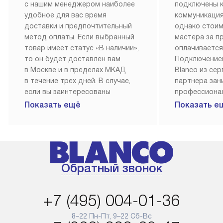
с нашим менеджером наиболее
подключены 
удобное для вас время
коммуникация
доставки и предпочтительный
однако стои
метод оплаты. Если выбранный
мастера за 
товар имеет статус «В наличии»,
оплачивается
то он будет доставлен вам
Подключение
в Москве и в пределах МКАД
Blanco из се
в течение трех дней. В случае,
партнера за
если вы заинтересованы
профессиона
в товаре, который доступен
Наш сервис п
Показать ещё
Показать е
«Под заказ», необходимо
гарантию 1 г
обсудить возможность его
работы и исп
приобретения с нашим
материалы. 
менеджером на сайте. Товары
установка, п
с особым лейблом
и регулярное
Обратный звонок
доставляются бесплатно
обеспечиваю
по Москве в пределах МКАД,
и эффективну
и при этом отдельная доставка
сантехники, 
+7 (495) 004-01-36
аксессуаров не предусмотрена.
возможные с
и преждеврем
8–22 Пн-Пт, 9–22 Сб-Вс
Для доставки в другие регионы