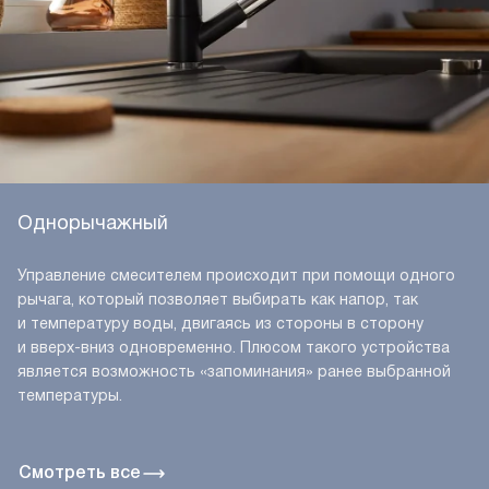
Однорычажный
Управление смесителем происходит при помощи одного
рычага, который позволяет выбирать как напор, так
и температуру воды, двигаясь из стороны в сторону
и вверх-вниз одновременно. Плюсом такого устройства
является возможность «запоминания» ранее выбранной
температуры.
Смотреть все