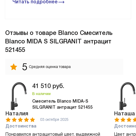
Читать подробнее
Отзывы
о товаре Blanco Смеситель
Blanco MIDA S SILGRANIT антрацит
521455
5
Средняя оценка товара
41 510
руб.
В наличии
Смеситель Blanco MIDA-S
SILGRANIT антрацит 521455
Наталия
Наташа
03 октября 2025
Достоинства
Достоин
Понравился антрацитовый цвет, выдвижной
Цвет антр