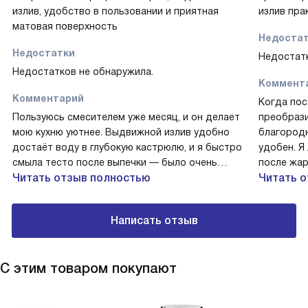
излив, удобство в пользовании и приятная
излив пра
матовая поверхность
Недоста
Недостатки
Недостатк
Недостатков не обнаружила.
Коммент
Комментарий
Когда пос
Пользуюсь смесителем уже месяц, и он делает
преобрази
мою кухню уютнее. Выдвижной излив удобно
благородн
достаёт воду в глубокую кастрюлю, и я быстро
удобен. Я
смыла тесто после выпечки — было очень
после жар
удобно! Однажды пришла подруга, и мы долго
Читать отзыв полностью
поверхнос
Читать 
обсуждали, как красиво выглядит антрацит и
принимала
как легко протирается поверхность.
салатов —
Написать отзыв
Рекомендую всем, кто ценит практичность.
Рычаг ход
целом пок
С этим товаром покупают