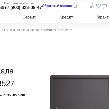
Бесплатно по России
Обратный звонок
36
+7 (800) 333-09-47
Сервис
Кредит
Гарант
XL 6 S-F темная скала клапан-автомат InFino 523527
кала
3527
Количество чаш,