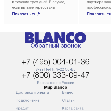
в течение трех дней. В случае,
партнера за
если вы заинтересованы
профессиона
в товаре, который доступен
Наш сервис п
Показать ещё
Показать е
«Под заказ», необходимо
гарантию 1 г
обсудить возможность его
работы и исп
приобретения с нашим
материалы. 
менеджером на сайте. Товары
установка, п
с особым лейблом
и регулярное
Обратный звонок
доставляются бесплатно
обеспечиваю
по Москве в пределах МКАД,
и эффективну
и при этом отдельная доставка
сантехники, 
+7 (495) 004-01-36
аксессуаров не предусмотрена.
возможные с
и преждеврем
8–22 Пн-Пт, 9–22 Сб-Вс
Для доставки в другие регионы
+7 (800) 333-09-47
мы используем услуги
Готовые комм
транспортной компании.
предполагают
Бесплатно по России
Мир Blanco
Уточняйте все условия доставки
от их категор
Доставка и оплата
Видео
у нашего менеджера при
установленно
оформлении заказа.
к водопровод
Подключение
Статьи
точке для сл
В установленный день наша
Кредит
Карта сайта
установка вк