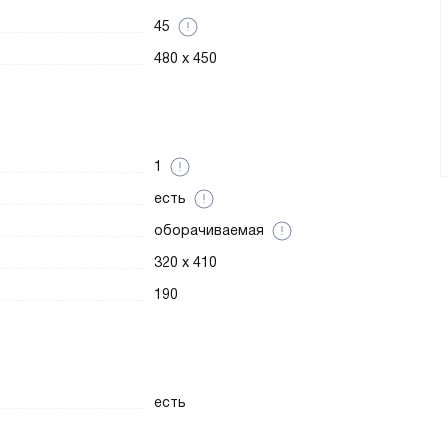
45
480 x 450
1
есть
оборачиваемая
320 x 410
190
есть