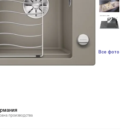
Все фото
ермания
рана производства