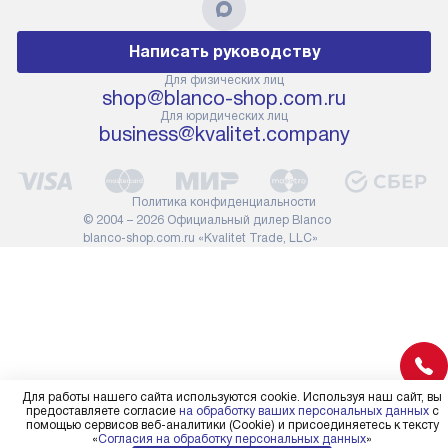
дополнительная услуга
к существующ
подлежит оплате. Важно
первый запус
Написать руководству
помнить, что если размеры
по правилам 
прибора не позволяют его
В стандартну
Для физических лиц
shop@blanco-shop.com.ru
проходу через дверной проем,
не включают
Для юридических лиц
сотрудники транспортной
работы: прок
business@kvalitet.company
службы не имеют права
коммуникаций
демонтировать дверцы, ручки
расходных ма
или другие выступающие
требуется вы
Политика конфиденциальности
элементы, так как это может
специфически
© 2004 – 2026 Официальный дилер Blanco
повлиять на гарантийное
повышенной 
blanco-shop.com.ru «Kvalitet Trade, LLC»
обслуживание в будущем.
стоимость ус
Поэтому, перед размещением
на 30%.
заказа, удостоверьтесь, что
вы сможете без проблем
переместить прибор в желаемое
место установки, учитывая его
размеры в упаковке или без нее.
Для работы нашего сайта используются cookie. Используя наш сайт, вы
предоставляете согласие
на обработку ваших персональных данных
с
помощью сервисов веб-аналитики (Cookie) и присоединяетесь к тексту
«
Согласия на обработку персональных данных
»