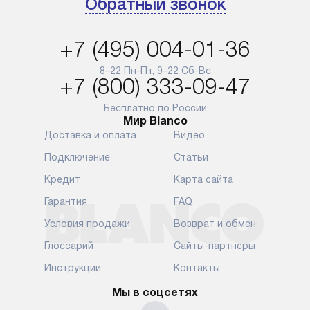
Обратный звонок
доставляются бесплатно
обеспечиваю
по Москве в пределах МКАД,
и эффективну
и при этом отдельная доставка
сантехники, 
+7 (495) 004-01-36
аксессуаров не предусмотрена.
возможные с
и преждеврем
8–22 Пн-Пт, 9–22 Сб-Вс
Для доставки в другие регионы
+7 (800) 333-09-47
мы используем услуги
Готовые комм
транспортной компании.
предполагают
Бесплатно по России
Мир Blanco
Уточняйте все условия доставки
от их категор
Доставка и оплата
Видео
у нашего менеджера при
установленно
оформлении заказа.
к водопровод
Подключение
Статьи
точке для сл
В установленный день наша
Кредит
Карта сайта
установка вк
служба доставки привезет
следующие эт
Гарантия
FAQ
упакованный прибор прямо
транспортиро
Условия продажи
Возврат и обмен
к вашей двери или до прихожей.
разблокировк
Если вам необходимо
необходимост
Глоссарий
Сайты-партнеры
переместить прибор к месту его
отдельных ко
Инструкции
Контакты
установки, пожалуйста,
сантехники в
предварительно обсудите это
на заданное 
Мы в соцсетях
с нашим менеджером. Эта
по уровню, п