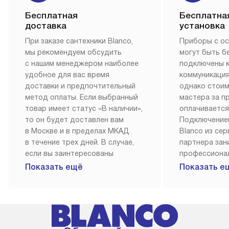
Бесплатная
Бесплатна
доставка
установка
При заказе сантехники Blanco,
Приборы с о
мы рекомендуем обсудить
могут быть б
с нашим менеджером наиболее
подключены 
удобное для вас время
коммуникация
доставки и предпочтительный
однако стои
метод оплаты. Если выбранный
мастера за 
товар имеет статус «В наличии»,
оплачивается
то он будет доставлен вам
Подключение
в Москве и в пределах МКАД
Blanco из се
в течение трех дней. В случае,
партнера за
если вы заинтересованы
профессиона
в товаре, который доступен
Наш сервис п
Показать ещё
Показать е
«Под заказ», необходимо
гарантию 1 г
обсудить возможность его
работы и исп
приобретения с нашим
материалы. 
менеджером на сайте. Товары
установка, п
с особым лейблом
и регулярное