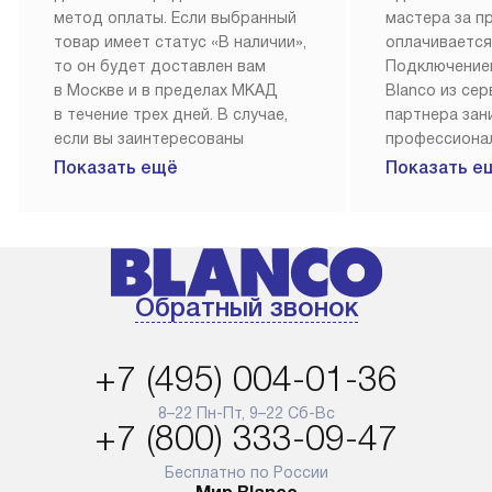
метод оплаты. Если выбранный
мастера за 
товар имеет статус «В наличии»,
оплачивается
то он будет доставлен вам
Подключение
в Москве и в пределах МКАД
Blanco из се
в течение трех дней. В случае,
партнера за
если вы заинтересованы
профессиона
в товаре, который доступен
Наш сервис п
Показать ещё
Показать е
«Под заказ», необходимо
гарантию 1 г
обсудить возможность его
работы и исп
приобретения с нашим
материалы. 
менеджером на сайте. Товары
установка, п
с особым лейблом
и регулярное
Обратный звонок
доставляются бесплатно
обеспечиваю
по Москве в пределах МКАД,
и эффективну
и при этом отдельная доставка
сантехники, 
+7 (495) 004-01-36
аксессуаров не предусмотрена.
возможные с
и преждеврем
8–22 Пн-Пт, 9–22 Сб-Вс
Для доставки в другие регионы
+7 (800) 333-09-47
мы используем услуги
Готовые комм
транспортной компании.
предполагают
Бесплатно по России