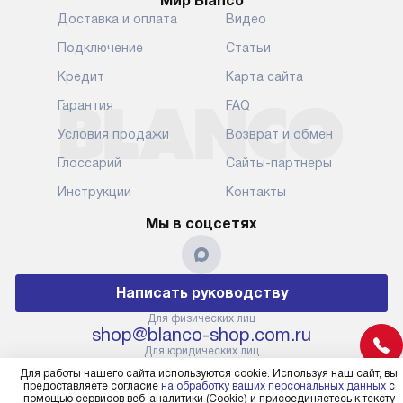
Мир Blanco
Уточняйте все условия доставки
от их категор
Доставка и оплата
Видео
у нашего менеджера при
установленно
оформлении заказа.
к водопровод
Подключение
Статьи
точке для сл
В установленный день наша
Кредит
Карта сайта
установка вк
служба доставки привезет
следующие эт
Гарантия
FAQ
упакованный прибор прямо
транспортиро
Условия продажи
Возврат и обмен
к вашей двери или до прихожей.
разблокировк
Если вам необходимо
необходимост
Глоссарий
Сайты-партнеры
переместить прибор к месту его
отдельных ко
Инструкции
Контакты
установки, пожалуйста,
сантехники в
предварительно обсудите это
на заданное 
Мы в соцсетях
с нашим менеджером. Эта
по уровню, п
дополнительная услуга
к существующ
подлежит оплате. Важно
первый запус
Написать руководству
помнить, что если размеры
по правилам 
прибора не позволяют его
В стандартну
Для физических лиц
shop@blanco-shop.com.ru
проходу через дверной проем,
не включают
Для юридических лиц
сотрудники транспортной
работы: прок
business@kvalitet.company
службы не имеют права
Для работы нашего сайта используются cookie. Используя наш сайт, вы
коммуникаций
предоставляете согласие
на обработку ваших персональных данных
с
демонтировать дверцы, ручки
расходных ма
помощью сервисов веб-аналитики (Cookie) и присоединяетесь к тексту