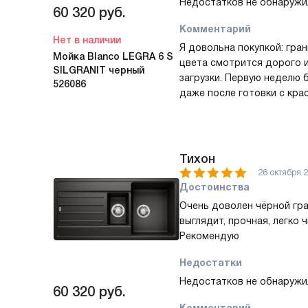
Недостатков не обнаружи
60 320
руб.
Комментарий
Нет в наличии
Я довольна покупкой: гра
Мойка Blanco LEGRA 6 S
цвета смотрится дорого 
SILGRANIT черный
загрузки. Первую неделю б
526086
даже после готовки с кра
отмылась без следа. Одн
кастрюлю на крыло — усто
обожгла. Оборачиваемая 
мытье мелкой посуды. Уст
Тихон
простой, справился муж з
26 октября 
каждый день и радуюсь в
Достоинства
Очень доволен чёрной гра
выглядит, прочная, легко 
Рекомендую
Недостатки
Недостатков не обнаружи
60 320
руб.