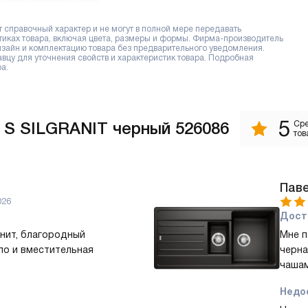
справочный характер и не могут в полной мере передавать
тиках товара, включая цвета, размеры и формы. Фирма-производитель
дизайн и комплектацию товара без предварительного уведомления.
цу для уточнения свойств и характеристик товара. Подробная
а.
5
 S SILGRANIT черный 526086
Сре
тов
Пав
026
Дост
нит, благородный
Мне п
ло и вместительная
черна
чашам
Недо