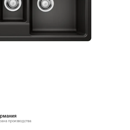
ермания
рана производства