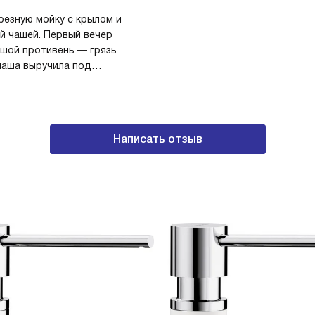
резную мойку с крылом и
й чашей. Первый вечер
ьшой противень — грязь
 чаша выручила под
 поставил кастрюлю с
сё в одной сессии.
ид и практичность!
Написать отзыв