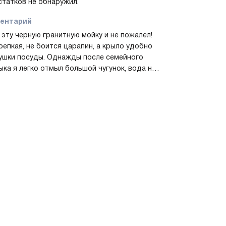
татков не обнаружил.
ентарий
 эту черную гранитную мойку и не пожалел!
репкая, не боится царапин, а крыло удобно
ушки посуды. Однажды после семейного
ка я легко отмыл большой чугунок, вода не
живается и всё быстро высохло — реально
омил время. Ещё готовил с сыном: маленькая
нительная чаша оказалась очень удобной
чистки овощей, основная не мешалась.
овка врезная прошла без проблем, доволен
омендую.