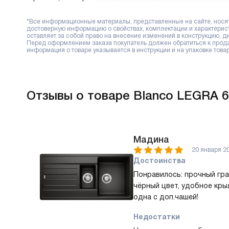
*Все информационные материалы, представленные на сайте, носят 
достоверную информацию о свойствах, комплектации и характерис
оставляет за собой право на внесение изменений в конструкцию, 
Перед оформлением заказа покупатель должен обратиться к продав
информация о товаре указывается в инструкции и на упаковке товар
Отзывы
о товаре Blanco LEGRA 6
Мадина
20 января 2
Достоинства
Понравилось: прочный гра
чёрный цвет, удобное кры
одна с доп.чашей!
Недостатки