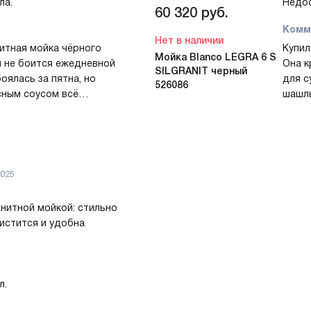
ла.
Недос
60 320
руб.
Комм
Нет в наличии
нитная мойка чёрного
Купил
Мойка Blanco LEGRA 6 S
и не боится ежедневной
Она к
SILGRANIT черный
оялась за пятна, но
для с
526086
сным соусом всё
шашлы
ажды ставила большую
задер
йчиво и удобно, рук не
сэкон
чаша помогает при
допол
ановка врезная была
для о
а вечер. Использую
Устан
2025
ыбору!
и рек
нитной мойкой: стильно
чистится и удобна
л.