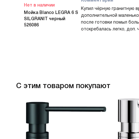
Комментарий
Нет в наличии
Купил чёрную гранитную в
Мойка Blanco LEGRA 6 S
дополнительной маленько
SILGRANIT черный
после готовки помыл бол
526086
отскребалась легко, доп.
слизь. На следующее утро
супом и спокойно помыл в
Очень нравится внешний в
Монтаж прошёл быстро!
С этим товаром покупают