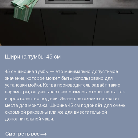
Ширина тумбы 45 см
45 см ширина тумбы — это минимально допустимое
значение, которое может быть использовано для
установки мойки. Когда производитель задаёт такие
параметры, он указывает как размеры столешницы, так
и пространство под ней. Иначе сантехнике не хватит
места для монтажа. Ширина 45 см подойдёт для очень
скромной раковины или же для вместительной
дополнительной чаши.
Смотреть все