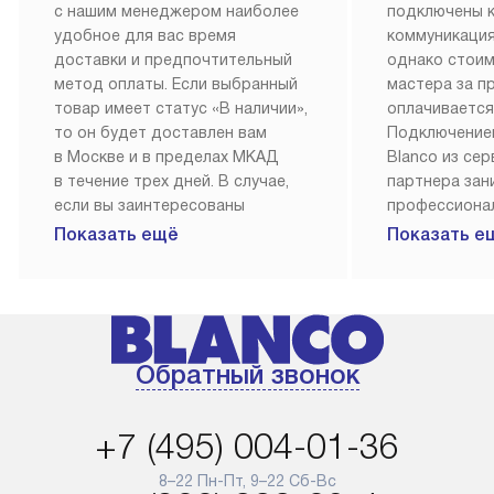
с нашим менеджером наиболее
подключены 
удобное для вас время
коммуникация
доставки и предпочтительный
однако стои
метод оплаты. Если выбранный
мастера за 
товар имеет статус «В наличии»,
оплачивается
то он будет доставлен вам
Подключение
в Москве и в пределах МКАД
Blanco из се
в течение трех дней. В случае,
партнера за
если вы заинтересованы
профессиона
в товаре, который доступен
Наш сервис п
Показать ещё
Показать е
«Под заказ», необходимо
гарантию 1 г
обсудить возможность его
работы и исп
приобретения с нашим
материалы. 
менеджером на сайте. Товары
установка, п
с особым лейблом
и регулярное
Обратный звонок
доставляются бесплатно
обеспечиваю
по Москве в пределах МКАД,
и эффективну
и при этом отдельная доставка
сантехники, 
+7 (495) 004-01-36
аксессуаров не предусмотрена.
возможные с
и преждеврем
8–22 Пн-Пт, 9–22 Сб-Вс
Для доставки в другие регионы