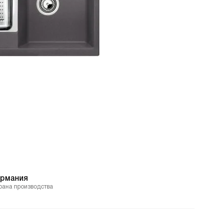
ермания
рана производства