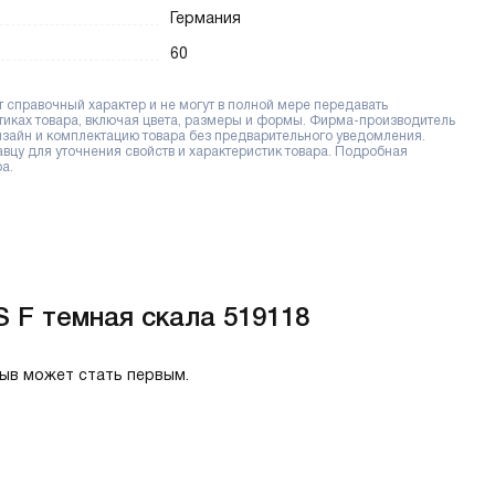
Германия
60
справочный характер и не могут в полной мере передавать
тиках товара, включая цвета, размеры и формы. Фирма-производитель
дизайн и комплектацию товара без предварительного уведомления.
цу для уточнения свойств и характеристик товара. Подробная
а.
S F темная скала 519118
зыв может стать первым.