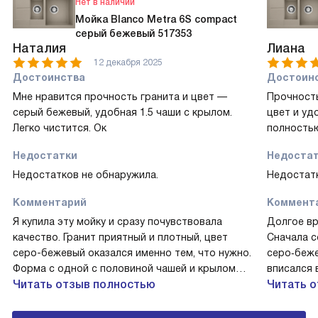
Нет в наличии
Мойка Blanco Metra 6S compact
серый бежевый 517353
Наталия
Лиана
12 декабря 2025
Достоинства
Достоин
Мне нравится прочность гранита и цвет —
Прочность
серый бежевый, удобная 1.5 чаши с крылом.
цвет и уд
Легко чистится. Ок
полностью
Недостатки
Недоста
Недостатков не обнаружила.
Недостатк
Комментарий
Коммент
Я купила эту мойку и сразу почувствовала
Долгое вр
качество. Гранит приятный и плотный, цвет
Сначала с
серо-бежевый оказался именно тем, что нужно.
серо‑беже
Форма с одной с половиной чашей и крылом
вписался 
делает работу на кухне проще. Установка
Читать отзыв полностью
уронила 
Читать 
врезная прошла без сюрпризов. Оборотная
сколов! У
чаша даёт свободу при расстановке техники.
оборачива