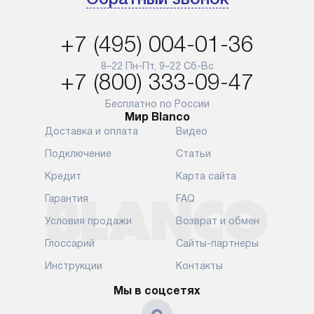
по Москве в пределах МКАД,
и эффективну
и при этом отдельная доставка
сантехники, 
+7 (495) 004-01-36
аксессуаров не предусмотрена.
возможные с
и преждеврем
8–22 Пн-Пт, 9–22 Сб-Вс
Для доставки в другие регионы
+7 (800) 333-09-47
мы используем услуги
Готовые комм
транспортной компании.
предполагают
Бесплатно по России
Мир Blanco
Уточняйте все условия доставки
от их категор
Доставка и оплата
Видео
у нашего менеджера при
установленно
оформлении заказа.
к водопровод
Подключение
Статьи
точке для сл
В установленный день наша
Кредит
Карта сайта
установка вк
служба доставки привезет
следующие эт
Гарантия
FAQ
упакованный прибор прямо
транспортиро
Условия продажи
Возврат и обмен
к вашей двери или до прихожей.
разблокировк
Если вам необходимо
необходимост
Глоссарий
Сайты-партнеры
переместить прибор к месту его
отдельных ко
Инструкции
Контакты
установки, пожалуйста,
сантехники в
предварительно обсудите это
на заданное 
Мы в соцсетях
с нашим менеджером. Эта
по уровню, п