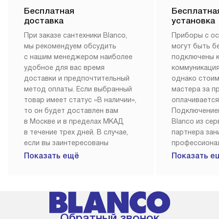
Бесплатная
Бесплатна
доставка
установка
При заказе сантехники Blanco,
Приборы с о
мы рекомендуем обсудить
могут быть б
с нашим менеджером наиболее
подключены 
удобное для вас время
коммуникация
доставки и предпочтительный
однако стои
метод оплаты. Если выбранный
мастера за 
товар имеет статус «В наличии»,
оплачивается
то он будет доставлен вам
Подключение
в Москве и в пределах МКАД
Blanco из се
в течение трех дней. В случае,
партнера за
если вы заинтересованы
профессиона
в товаре, который доступен
Наш сервис п
Показать ещё
Показать е
«Под заказ», необходимо
гарантию 1 г
обсудить возможность его
работы и исп
приобретения с нашим
материалы. 
менеджером на сайте. Товары
установка, п
с особым лейблом
и регулярное
Обратный звонок
доставляются бесплатно
обеспечиваю