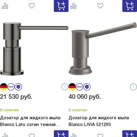
серый
Lato Silgranit вулкан
белый
Lato Silgranit мягкий
серый 526954
белый 526955
21 530
руб.
40 060
руб.
В наличии
В наличии
Дозатор для жидкого мыла
Дозатор для жидкого мыла
Blanco Lato сатин темная
Blanco
LIVIA 521293
сталь
Lato сатин темная сталь