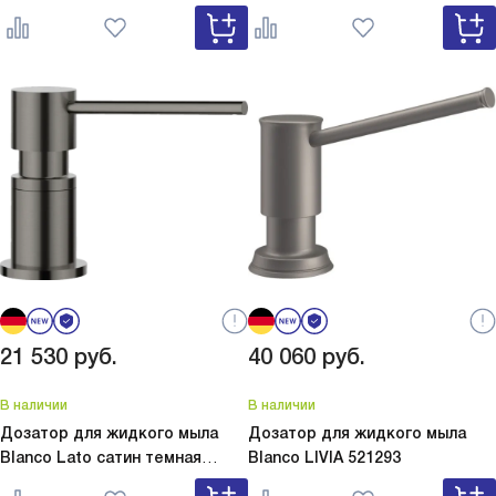
серый
Lato Silgranit вулкан
белый
Lato Silgranit мягкий
серый 526954
белый 526955
21 530
руб.
40 060
руб.
В наличии
В наличии
Дозатор для жидкого мыла
Дозатор для жидкого мыла
Blanco Lato сатин темная
Blanco
LIVIA 521293
сталь
Lato сатин темная сталь