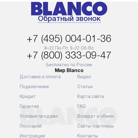
менеджером на сайте. Товары
установка, п
с особым лейблом
и регулярное
Обратный звонок
доставляются бесплатно
обеспечиваю
по Москве в пределах МКАД,
и эффективну
и при этом отдельная доставка
сантехники, 
+7 (495) 004-01-36
аксессуаров не предусмотрена.
возможные с
и преждеврем
8–22 Пн-Пт, 9–22 Сб-Вс
Для доставки в другие регионы
+7 (800) 333-09-47
мы используем услуги
Готовые комм
транспортной компании.
предполагают
Бесплатно по России
Мир Blanco
Уточняйте все условия доставки
от их категор
Доставка и оплата
Видео
у нашего менеджера при
установленно
оформлении заказа.
к водопровод
Подключение
Статьи
точке для сл
В установленный день наша
Кредит
Карта сайта
установка вк
служба доставки привезет
следующие эт
Гарантия
FAQ
упакованный прибор прямо
транспортиро
Условия продажи
Возврат и обмен
к вашей двери или до прихожей.
разблокировк
Если вам необходимо
необходимост
Глоссарий
Сайты-партнеры
переместить прибор к месту его
отдельных ко
Инструкции
Контакты
установки, пожалуйста,