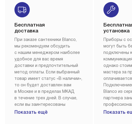
Бесплатная
Бесплатна
доставка
установка
При заказе сантехники Blanco,
Приборы с о
мы рекомендуем обсудить
могут быть б
с нашим менеджером наиболее
подключены 
удобное для вас время
коммуникация
доставки и предпочтительный
однако стои
метод оплаты. Если выбранный
мастера за 
товар имеет статус «В наличии»,
оплачивается
то он будет доставлен вам
Подключение
в Москве и в пределах МКАД
Blanco из се
в течение трех дней. В случае,
партнера за
если вы заинтересованы
профессиона
в товаре, который доступен
Наш сервис п
Показать ещё
Показать е
«Под заказ», необходимо
гарантию 1 г
обсудить возможность его
работы и исп
приобретения с нашим
материалы. 