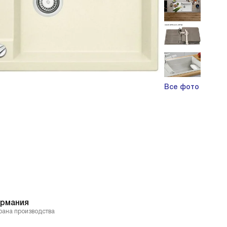
Все фото
ермания
рана производства