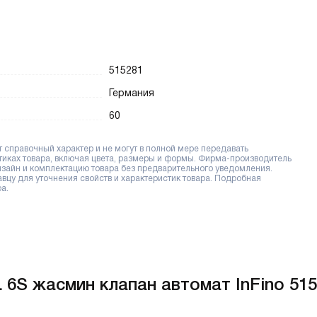
515281
Германия
60
справочный характер и не могут в полной мере передавать
тиках товара, включая цвета, размеры и формы. Фирма-производитель
дизайн и комплектацию товара без предварительного уведомления.
цу для уточнения свойств и характеристик товара. Подробная
а.
 6S жасмин клапан автомат InFino 51