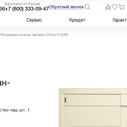
Бесплатно по России
Обратный звонок
36
+7 (800) 333-09-47
Сервис
Кредит
Гарант
 6S жасмин клапан-автомат InFino 515281
ан-
тво чаш, шт.: 1.