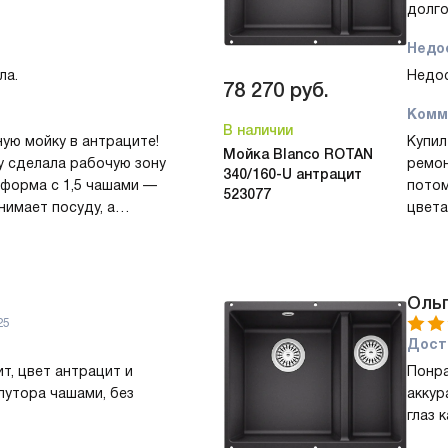
долго
Недо
ла.
Недос
78 270
руб.
Комм
В наличии
ную мойку в антраците!
Купил
Мойка Blanco ROTAN
у сделала рабочую зону
ремон
340/160-U антрацит
 форма с 1,5 чашами —
потом
523077
имает посуду, а
цвета
лужит для
что в
ки продуктов.
ровно
тает без проблем.
основ
мачивала противень в
мален
Оль
кой чистила ягоды — всё
сково
25
ругу. Другой раз быстро
овощи
Дост
ока в основной чаше
готов
т, цвет антрацит и
Понра
 гостевого ужина.
не на
лутора чашами, без
аккур
ует внешний вид и
и без
глаз 
пыт: поверхность легко