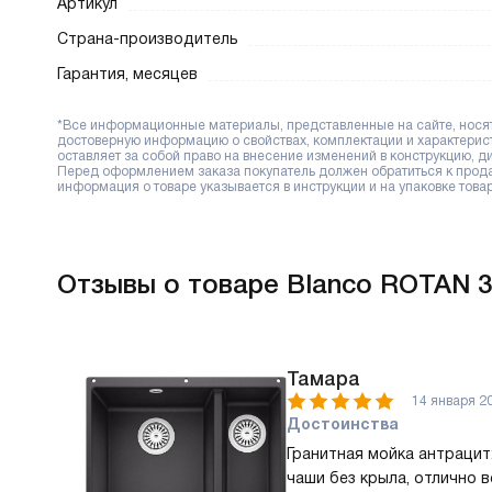
Артикул
Страна-производитель
Гарантия, месяцев
*Все информационные материалы, представленные на сайте, носят 
достоверную информацию о свойствах, комплектации и характерис
оставляет за собой право на внесение изменений в конструкцию, 
Перед оформлением заказа покупатель должен обратиться к продав
информация о товаре указывается в инструкции и на упаковке товар
Отзывы
о товаре Blanco ROTAN 3
Тамара
14 января 2
Достоинства
Гранитная мойка антрацит:
чаши без крыла, отлично 