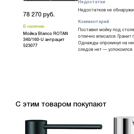
моется, не впитывает запа
Недостатки
свежо. Рекомендую. Подхо
Недостатков не обнаружи
78 270
руб.
Отлично.
Комментарий
В наличии
Поставил мойку под стол
Мойка Blanco ROTAN
отлично вписался. Гранит 
340/160-U антрацит
Однажды опрокинул на неё
523077
следов нет — успокоился. 
основная и маленькая до
удобны для приготовления
Корзинчатый вентиль прак
удовольствием.
С этим товаром покупают