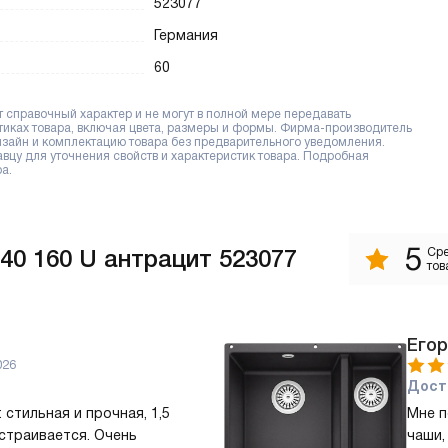
523077
Германия
60
справочный характер и не могут в полной мере передавать
тиках товара, включая цвета, размеры и формы. Фирма-производитель
дизайн и комплектацию товара без предварительного уведомления.
цу для уточнения свойств и характеристик товара. Подробная
а.
5
40 160 U антрацит 523077
Сре
тов
Егор
026
Дост
 стильная и прочная, 1,5
Мне п
встраивается. Очень
чаши,