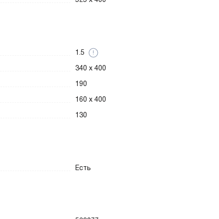
1.5
340 x 400
190
160 x 400
130
Есть