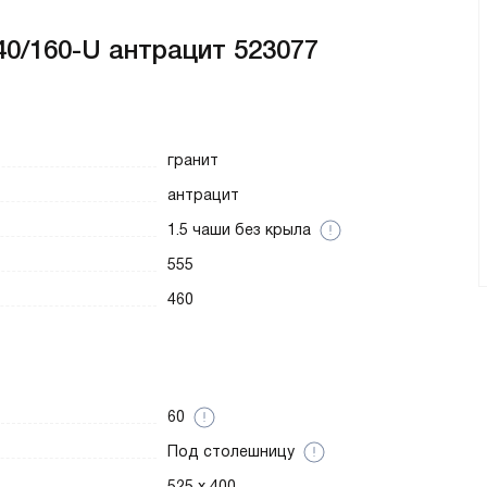
0/160-U антрацит 523077
гранит
антрацит
1.5 чаши без крыла
555
460
60
Под столешницу
525 x 400