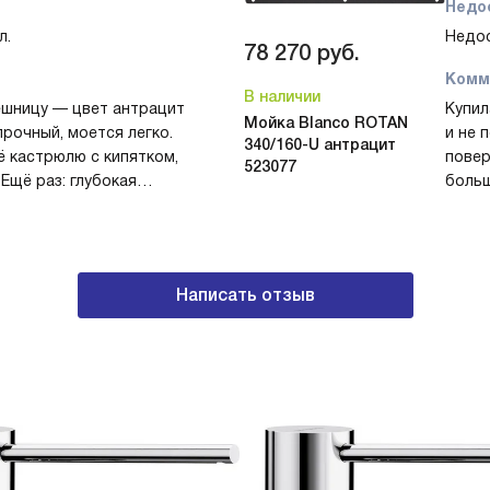
хи и долго выглядит
Цвет 
Недо
дит для семьи.
рабоч
л.
Недос
78 270
руб.
внима
мытье
Комм
В наличии
ухажи
ешницу — цвет антрацит
Купил
семей
Мойка Blanco ROTAN
прочный, моется легко.
и не 
340/160-U антрацит
— мес
 кастрюлю с кипятком,
повер
523077
перек
Ещё раз: глубокая
больш
полнительная чаша
готов
Я дов
 и мелкой посуды.
выпеч
внешн
тичен! Пользуюсь с
была 
актив
опола
практ
Написать отзыв
гости
сливо
испол
Корзи
прост