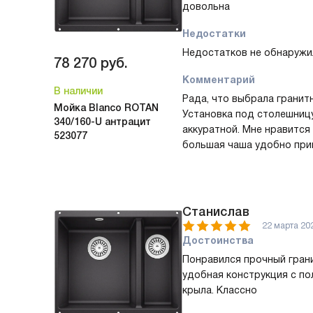
довольна
Недостатки
Недостатков не обнаружи
78 270
руб.
Комментарий
В наличии
Рада, что выбрала гранит
Мойка Blanco ROTAN
Установка под столешниц
340/160-U антрацит
аккуратной. Мне нравится
523077
большая чаша удобно прин
дополнительная мелкая с
ополаскивания и подготов
Корзинчатый вентиль рабо
Однажды пекла пирог и за
Станислав
большой чаше, а в малень
22 марта 20
рядом и не мешало друг д
Достоинства
помыла детскую посуду, п
Понравился прочный грани
накапливались тарелки от
удобная конструкция с по
Пользоваться просто, рад
крыла. Классно
надёжный материал! Мой о