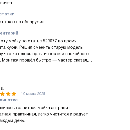
вечен
статки
татков не обнаружил.
ентарий
 эту мойку по статье 523077 во время
та кухни. Решил сменить старую модель,
у что хотелось практичности и спокойного
. Монтаж прошёл быстро — мастер сказал,
резка не вызвала сложностей, и всё стало
 и аккуратно. Сразу понравилось, что есть
ная большая чаша и дополнительная
ькая. Большую использую для кастрюль и
га
родок, а в маленькой удобно ополаскивать
10 марта 2025
 или держать столовые приборы при
оинства
ке. Слив InFino оказался приятной мелочью:
вилась гранитная мойка антрацит:
до возиться с пробкой, всё сливается чисто
атная, практичная, легко чистится и радует
 лишнего шума.
каждый день.