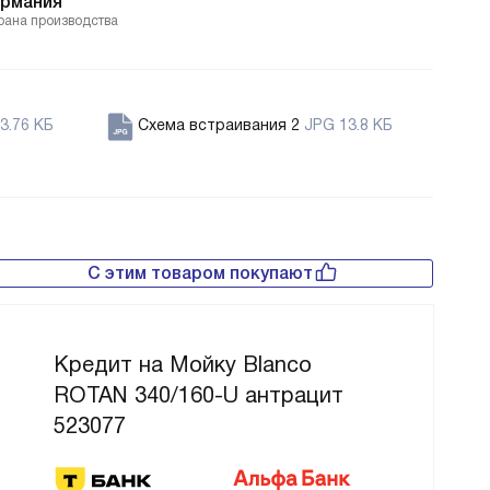
ермания
рана производства
3.76 КБ
Схема встраивания 2
JPG 13.8 КБ
С этим товаром покупают
Кредит на Мойку Blanco
ROTAN 340/160-U антрацит
523077