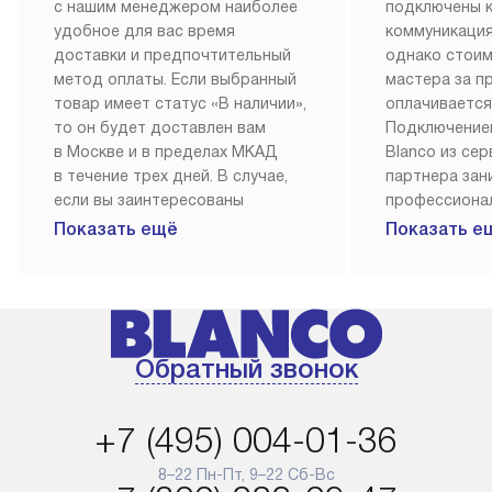
с нашим менеджером наиболее
подключены 
удобное для вас время
коммуникация
доставки и предпочтительный
однако стои
метод оплаты. Если выбранный
мастера за 
товар имеет статус «В наличии»,
оплачивается
то он будет доставлен вам
Подключение
в Москве и в пределах МКАД
Blanco из се
в течение трех дней. В случае,
партнера за
если вы заинтересованы
профессиона
в товаре, который доступен
Наш сервис п
Показать ещё
Показать е
«Под заказ», необходимо
гарантию 1 г
обсудить возможность его
работы и исп
приобретения с нашим
материалы. 
менеджером на сайте. Товары
установка, п
с особым лейблом
и регулярное
Обратный звонок
доставляются бесплатно
обеспечиваю
по Москве в пределах МКАД,
и эффективну
и при этом отдельная доставка
сантехники, 
+7 (495) 004-01-36
аксессуаров не предусмотрена.
возможные с
и преждеврем
8–22 Пн-Пт, 9–22 Сб-Вс
Для доставки в другие регионы