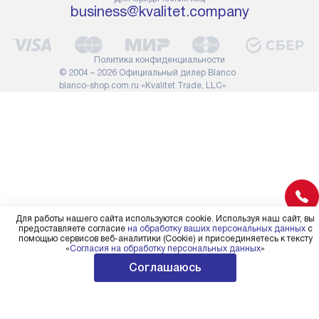
сотрудники транспортной
работы: прок
business@kvalitet.company
службы не имеют права
коммуникаций
демонтировать дверцы, ручки
расходных ма
или другие выступающие
требуется вы
Политика конфиденциальности
элементы, так как это может
специфически
© 2004 – 2026 Официальный дилер Blanco
повлиять на гарантийное
повышенной 
blanco-shop.com.ru «Kvalitet Trade, LLC»
обслуживание в будущем.
стоимость ус
Поэтому, перед размещением
на 30%.
заказа, удостоверьтесь, что
вы сможете без проблем
переместить прибор в желаемое
место установки, учитывая его
размеры в упаковке или без нее.
Для работы нашего сайта используются cookie. Используя наш сайт, вы
предоставляете согласие
на обработку ваших персональных данных
с
помощью сервисов веб-аналитики (Cookie) и присоединяетесь к тексту
«
Согласия на обработку персональных данных
»
Соглашаюсь