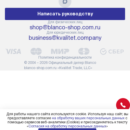
дополнительная услуга
к существующ
подлежит оплате. Важно
первый запус
Написать руководству
помнить, что если размеры
по правилам 
прибора не позволяют его
В стандартну
Для физических лиц
shop@blanco-shop.com.ru
проходу через дверной проем,
не включают
Для юридических лиц
сотрудники транспортной
работы: прок
business@kvalitet.company
службы не имеют права
коммуникаций
демонтировать дверцы, ручки
расходных ма
или другие выступающие
требуется вы
Политика конфиденциальности
элементы, так как это может
специфически
© 2004 – 2026 Официальный дилер Blanco
повлиять на гарантийное
повышенной 
blanco-shop.com.ru «Kvalitet Trade, LLC»
обслуживание в будущем.
стоимость ус
Поэтому, перед размещением
на 30%.
заказа, удостоверьтесь, что
вы сможете без проблем
переместить прибор в желаемое
место установки, учитывая его
размеры в упаковке или без нее.
Для работы нашего сайта используются cookie. Используя наш сайт, вы
предоставляете согласие
на обработку ваших персональных данных
с
помощью сервисов веб-аналитики (Cookie) и присоединяетесь к тексту
«
Согласия на обработку персональных данных
»