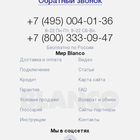
Обратный звонок
доставляются бесплатно
обеспечиваю
по Москве в пределах МКАД,
и эффективну
и при этом отдельная доставка
сантехники, 
+7 (495) 004-01-36
аксессуаров не предусмотрена.
возможные с
и преждеврем
8–22 Пн-Пт, 9–22 Сб-Вс
Для доставки в другие регионы
+7 (800) 333-09-47
мы используем услуги
Готовые комм
транспортной компании.
предполагают
Бесплатно по России
Мир Blanco
Уточняйте все условия доставки
от их категор
Доставка и оплата
Видео
у нашего менеджера при
установленно
оформлении заказа.
к водопровод
Подключение
Статьи
точке для сл
В установленный день наша
Кредит
Карта сайта
установка вк
служба доставки привезет
следующие эт
Гарантия
FAQ
упакованный прибор прямо
транспортиро
Условия продажи
Возврат и обмен
к вашей двери или до прихожей.
разблокировк
Если вам необходимо
необходимост
Глоссарий
Сайты-партнеры
переместить прибор к месту его
отдельных ко
Инструкции
Контакты
установки, пожалуйста,
сантехники в
предварительно обсудите это
на заданное 
Мы в соцсетях
с нашим менеджером. Эта
по уровню, п