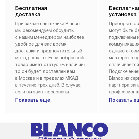
Бесплатная
Бесплатна
доставка
установка
При заказе сантехники Blanco,
Приборы с о
мы рекомендуем обсудить
могут быть б
с нашим менеджером наиболее
подключены 
удобное для вас время
коммуникация
доставки и предпочтительный
однако стои
метод оплаты. Если выбранный
мастера за 
товар имеет статус «В наличии»,
оплачивается
то он будет доставлен вам
Подключение
в Москве и в пределах МКАД
Blanco из се
в течение трех дней. В случае,
партнера за
если вы заинтересованы
профессиона
в товаре, который доступен
Наш сервис п
Показать ещё
Показать е
«Под заказ», необходимо
гарантию 1 г
обсудить возможность его
работы и исп
приобретения с нашим
материалы. 
менеджером на сайте. Товары
установка, п
с особым лейблом
и регулярное