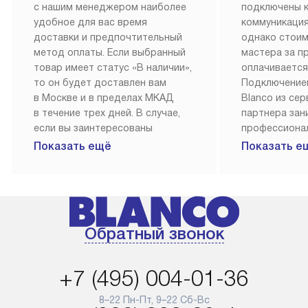
с нашим менеджером наиболее
подключены 
удобное для вас время
коммуникация
доставки и предпочтительный
однако стои
метод оплаты. Если выбранный
мастера за 
товар имеет статус «В наличии»,
оплачивается
то он будет доставлен вам
Подключение
в Москве и в пределах МКАД
Blanco из се
в течение трех дней. В случае,
партнера за
если вы заинтересованы
профессиона
в товаре, который доступен
Наш сервис п
Показать ещё
Показать е
«Под заказ», необходимо
гарантию 1 г
обсудить возможность его
работы и исп
приобретения с нашим
материалы. 
менеджером на сайте. Товары
установка, п
с особым лейблом
и регулярное
Обратный звонок
доставляются бесплатно
обеспечиваю
по Москве в пределах МКАД,
и эффективну
и при этом отдельная доставка
сантехники, 
+7 (495) 004-01-36
аксессуаров не предусмотрена.
возможные с
и преждеврем
8–22 Пн-Пт, 9–22 Сб-Вс
Для доставки в другие регионы