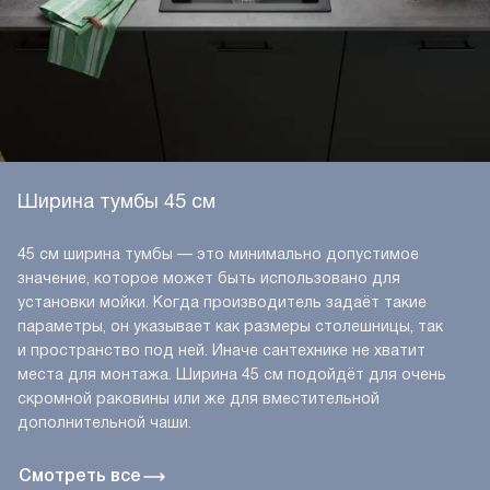
Ширина тумбы 45 см
45 см ширина тумбы — это минимально допустимое
значение, которое может быть использовано для
установки мойки. Когда производитель задаёт такие
параметры, он указывает как размеры столешницы, так
и пространство под ней. Иначе сантехнике не хватит
места для монтажа. Ширина 45 см подойдёт для очень
скромной раковины или же для вместительной
дополнительной чаши.
Смотреть все