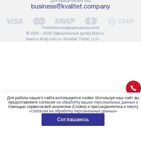
Для юридических лиц
сотрудники транспортной
работы: прок
business@kvalitet.company
службы не имеют права
коммуникаций
демонтировать дверцы, ручки
расходных ма
или другие выступающие
требуется вы
Политика конфиденциальности
элементы, так как это может
специфически
© 2004 – 2026 Официальный дилер Blanco
повлиять на гарантийное
повышенной 
blanco-shop.com.ru «Kvalitet Trade, LLC»
обслуживание в будущем.
стоимость ус
Поэтому, перед размещением
на 30%.
заказа, удостоверьтесь, что
вы сможете без проблем
переместить прибор в желаемое
место установки, учитывая его
размеры в упаковке или без нее.
Для работы нашего сайта используются cookie. Используя наш сайт, вы
предоставляете согласие
на обработку ваших персональных данных
с
помощью сервисов веб-аналитики (Cookie) и присоединяетесь к тексту
«
Согласия на обработку персональных данных
»
Соглашаюсь