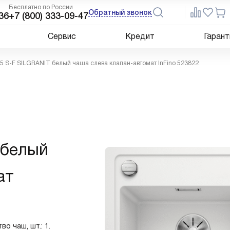
Бесплатно по России
Обратный звонок
36
+7 (800) 333-09-47
Сервис
Кредит
Гарант
5 S-F SILGRANIT белый чаша слева клапан-автомат InFino 523822
 белый
ат
о чаш, шт.: 1.