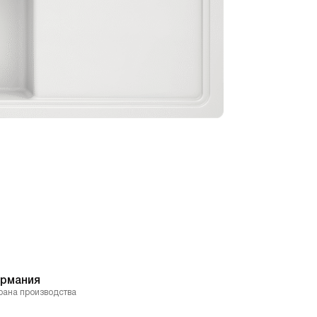
ермания
рана производства