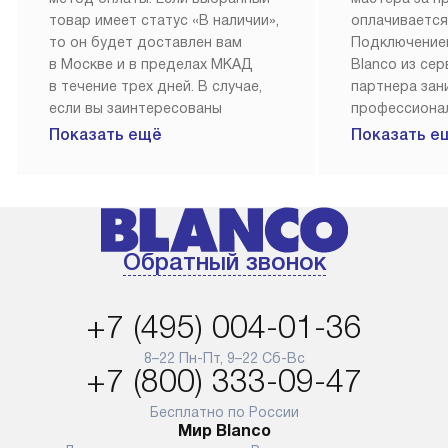
товар имеет статус «В наличии»,
оплачивается
то он будет доставлен вам
Подключение
в Москве и в пределах МКАД
Blanco из се
в течение трех дней. В случае,
партнера за
если вы заинтересованы
профессиона
в товаре, который доступен
Наш сервис п
Показать ещё
Показать е
«Под заказ», необходимо
гарантию 1 г
обсудить возможность его
работы и исп
приобретения с нашим
материалы. 
менеджером на сайте. Товары
установка, п
с особым лейблом
и регулярное
Обратный звонок
доставляются бесплатно
обеспечиваю
по Москве в пределах МКАД,
и эффективну
и при этом отдельная доставка
сантехники, 
+7 (495) 004-01-36
аксессуаров не предусмотрена.
возможные с
и преждеврем
8–22 Пн-Пт, 9–22 Сб-Вс
Для доставки в другие регионы
+7 (800) 333-09-47
мы используем услуги
Готовые комм
транспортной компании.
предполагают
Бесплатно по России
Мир Blanco
Уточняйте все условия доставки
от их категор