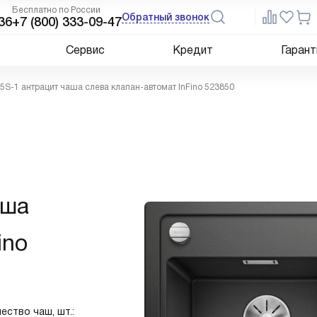
Бесплатно по России
Обратный звонок
36
+7 (800) 333-09-47
Сервис
Кредит
Гарант
5S-1 антрацит чаша слева клапан-автомат InFino 523850
аша
ino
ество чаш, шт.: