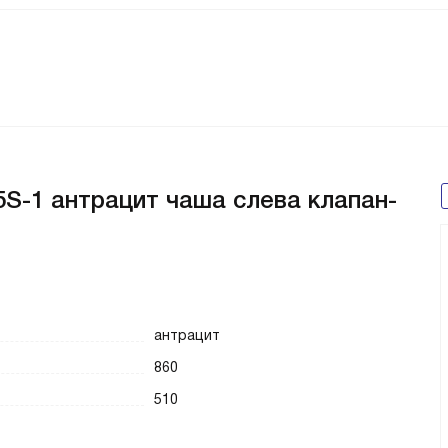
S-1 антрацит чаша слева клапан-
антрацит
860
510