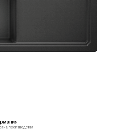
ермания
рана производства