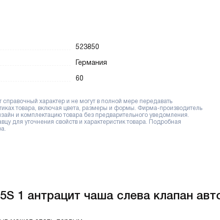
523850
Германия
60
справочный характер и не могут в полной мере передавать
тиках товара, включая цвета, размеры и формы. Фирма-производитель
дизайн и комплектацию товара без предварительного уведомления.
цу для уточнения свойств и характеристик товара. Подробная
а.
S 1 антрацит чаша слева клапан авто