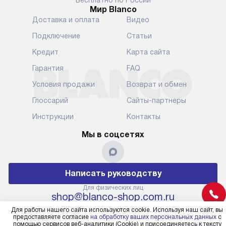
Бесплатно по России
Мир Blanco
Уточняйте все условия доставки
от их категор
Доставка и оплата
Видео
у нашего менеджера при
установленно
оформлении заказа.
к водопровод
Подключение
Статьи
точке для сл
В установленный день наша
Кредит
Карта сайта
установка вк
служба доставки привезет
следующие эт
Гарантия
FAQ
упакованный прибор прямо
транспортиро
Условия продажи
Возврат и обмен
к вашей двери или до прихожей.
разблокировк
Если вам необходимо
необходимост
Глоссарий
Сайты-партнеры
переместить прибор к месту его
отдельных ко
Инструкции
Контакты
установки, пожалуйста,
сантехники в
предварительно обсудите это
на заданное 
Мы в соцсетях
с нашим менеджером. Эта
по уровню, п
дополнительная услуга
к существующ
подлежит оплате. Важно
первый запус
Написать руководству
помнить, что если размеры
по правилам 
прибора не позволяют его
В стандартну
Для физических лиц
shop@blanco-shop.com.ru
проходу через дверной проем,
не включают
Для юридических лиц
сотрудники транспортной
работы: прок
Для работы нашего сайта используются cookie. Используя наш сайт, вы
business@kvalitet.company
предоставляете согласие
на обработку ваших персональных данных
с
службы не имеют права
коммуникаций
помощью сервисов веб-аналитики (Cookie) и присоединяетесь к тексту