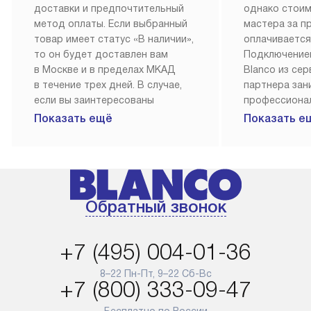
доставки и предпочтительный
однако стои
метод оплаты. Если выбранный
мастера за 
товар имеет статус «В наличии»,
оплачивается
то он будет доставлен вам
Подключение
в Москве и в пределах МКАД
Blanco из се
в течение трех дней. В случае,
партнера за
если вы заинтересованы
профессиона
в товаре, который доступен
Наш сервис п
Показать ещё
Показать е
«Под заказ», необходимо
гарантию 1 г
обсудить возможность его
работы и исп
приобретения с нашим
материалы. 
менеджером на сайте. Товары
установка, п
с особым лейблом
и регулярное
Обратный звонок
доставляются бесплатно
обеспечиваю
по Москве в пределах МКАД,
и эффективну
и при этом отдельная доставка
сантехники, 
+7 (495) 004-01-36
аксессуаров не предусмотрена.
возможные с
и преждеврем
8–22 Пн-Пт, 9–22 Сб-Вс
Для доставки в другие регионы
+7 (800) 333-09-47
мы используем услуги
Готовые комм
транспортной компании.
предполагают