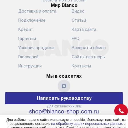
Бесплатно по России
Мир Blanco
Уточняйте все условия доставки
от их категор
Доставка и оплата
Видео
у нашего менеджера при
установленно
оформлении заказа.
к водопровод
Подключение
Статьи
точке для сл
В установленный день наша
Кредит
Карта сайта
установка вк
служба доставки привезет
следующие эт
Гарантия
FAQ
упакованный прибор прямо
транспортиро
Условия продажи
Возврат и обмен
к вашей двери или до прихожей.
разблокировк
Если вам необходимо
необходимост
Глоссарий
Сайты-партнеры
переместить прибор к месту его
отдельных ко
Инструкции
Контакты
установки, пожалуйста,
сантехники в
предварительно обсудите это
на заданное 
Мы в соцсетях
с нашим менеджером. Эта
по уровню, п
дополнительная услуга
к существующ
подлежит оплате. Важно
первый запус
Написать руководству
помнить, что если размеры
по правилам 
прибора не позволяют его
В стандартну
Для физических лиц
shop@blanco-shop.com.ru
проходу через дверной проем,
не включают
Для юридических лиц
сотрудники транспортной
работы: прок
Для работы нашего сайта используются cookie. Используя наш сайт, вы
business@kvalitet.company
службы не имеют права
предоставляете согласие
на обработку ваших персональных данных
с
коммуникаций
помощью сервисов веб-аналитики (Cookie) и присоединяетесь к тексту