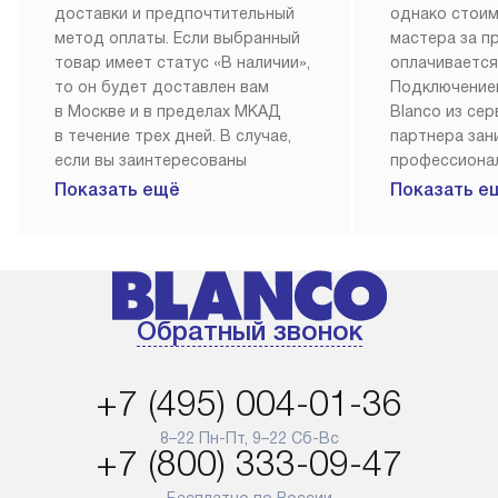
доставки и предпочтительный
однако стои
метод оплаты. Если выбранный
мастера за 
товар имеет статус «В наличии»,
оплачивается
то он будет доставлен вам
Подключение
в Москве и в пределах МКАД
Blanco из се
в течение трех дней. В случае,
партнера за
если вы заинтересованы
профессиона
в товаре, который доступен
Наш сервис п
Показать ещё
Показать е
«Под заказ», необходимо
гарантию 1 г
обсудить возможность его
работы и исп
приобретения с нашим
материалы. 
менеджером на сайте. Товары
установка, п
с особым лейблом
и регулярное
Обратный звонок
доставляются бесплатно
обеспечиваю
по Москве в пределах МКАД,
и эффективну
и при этом отдельная доставка
сантехники, 
+7 (495) 004-01-36
аксессуаров не предусмотрена.
возможные с
и преждеврем
8–22 Пн-Пт, 9–22 Сб-Вс
Для доставки в другие регионы
+7 (800) 333-09-47
мы используем услуги
Готовые комм
транспортной компании.
предполагают