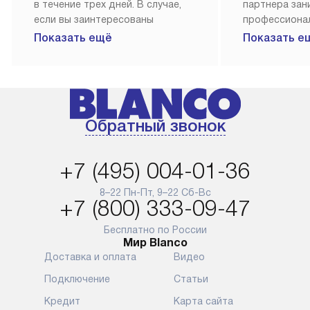
в течение трех дней. В случае,
партнера за
если вы заинтересованы
профессиона
в товаре, который доступен
Наш сервис п
Показать ещё
Показать е
«Под заказ», необходимо
гарантию 1 г
обсудить возможность его
работы и исп
приобретения с нашим
материалы. 
менеджером на сайте. Товары
установка, п
с особым лейблом
и регулярное
Обратный звонок
доставляются бесплатно
обеспечиваю
по Москве в пределах МКАД,
и эффективну
и при этом отдельная доставка
сантехники, 
+7 (495) 004-01-36
аксессуаров не предусмотрена.
возможные с
и преждеврем
8–22 Пн-Пт, 9–22 Сб-Вс
Для доставки в другие регионы
+7 (800) 333-09-47
мы используем услуги
Готовые комм
транспортной компании.
предполагают
Бесплатно по России
Мир Blanco
Уточняйте все условия доставки
от их категор
Доставка и оплата
Видео
у нашего менеджера при
установленно
оформлении заказа.
к водопровод
Подключение
Статьи
точке для сл
В установленный день наша
Кредит
Карта сайта
установка вк