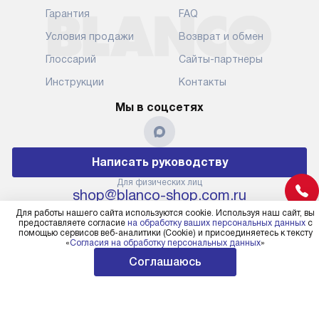
служба доставки привезет
следующие эт
Гарантия
FAQ
упакованный прибор прямо
транспортиро
Условия продажи
Возврат и обмен
к вашей двери или до прихожей.
разблокировк
Если вам необходимо
необходимост
Глоссарий
Сайты-партнеры
переместить прибор к месту его
отдельных ко
Инструкции
Контакты
установки, пожалуйста,
сантехники в
предварительно обсудите это
на заданное 
Мы в соцсетях
с нашим менеджером. Эта
по уровню, п
дополнительная услуга
к существующ
подлежит оплате. Важно
первый запус
Написать руководству
помнить, что если размеры
по правилам 
прибора не позволяют его
В стандартну
Для физических лиц
shop@blanco-shop.com.ru
проходу через дверной проем,
не включают
Для юридических лиц
сотрудники транспортной
Для работы нашего сайта используются cookie. Используя наш сайт, вы
работы: прок
business@kvalitet.company
предоставляете согласие
на обработку ваших персональных данных
с
службы не имеют права
коммуникаций
помощью сервисов веб-аналитики (Cookie) и присоединяетесь к тексту
демонтировать дверцы, ручки
«
Согласия на обработку персональных данных
»
расходных ма
или другие выступающие
требуется вы
Соглашаюсь
Политика конфиденциальности
элементы, так как это может
специфически
© 2004 – 2026 Официальный дилер Blanco
повлиять на гарантийное
повышенной 
blanco-shop.com.ru «Kvalitet Trade, LLC»
обслуживание в будущем.
стоимость ус