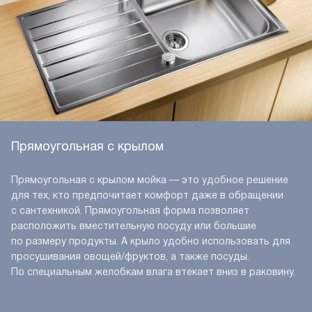
Прямоугольная с крылом
Прямоугольная с крылом мойка — это удобное решение
для тех, кто предпочитает комфорт даже в обращении
с сантехникой. Прямоугольная форма позволяет
расположить вместительную посуду или большие
по размеру продукты. А крыло удобно использовать для
просушивания овощей/фруктов, а также посуды.
По специальным желобкам влага втекает вниз в раковину.