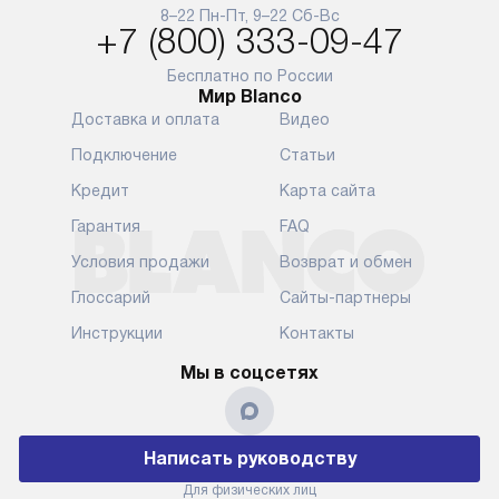
и преждеврем
8–22 Пн-Пт, 9–22 Сб-Вс
Для доставки в другие регионы
+7 (800) 333-09-47
мы используем услуги
Готовые комм
транспортной компании.
предполагают
Бесплатно по России
Мир Blanco
Уточняйте все условия доставки
от их категор
Доставка и оплата
Видео
у нашего менеджера при
установленно
оформлении заказа.
к водопровод
Подключение
Статьи
точке для сл
В установленный день наша
Кредит
Карта сайта
установка вк
служба доставки привезет
следующие эт
Гарантия
FAQ
упакованный прибор прямо
транспортиро
Условия продажи
Возврат и обмен
к вашей двери или до прихожей.
разблокировк
Если вам необходимо
необходимост
Глоссарий
Сайты-партнеры
переместить прибор к месту его
отдельных ко
Инструкции
Контакты
установки, пожалуйста,
сантехники в
предварительно обсудите это
на заданное 
Мы в соцсетях
с нашим менеджером. Эта
по уровню, п
дополнительная услуга
к существующ
подлежит оплате. Важно
первый запус
Написать руководству
помнить, что если размеры
по правилам 
прибора не позволяют его
В стандартну
Для физических лиц