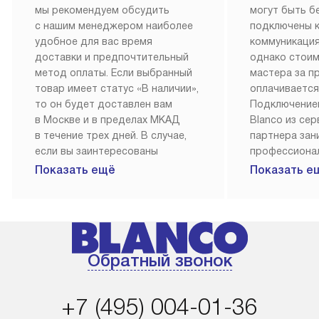
мы рекомендуем обсудить
могут быть б
с нашим менеджером наиболее
подключены 
удобное для вас время
коммуникация
доставки и предпочтительный
однако стои
метод оплаты. Если выбранный
мастера за 
товар имеет статус «В наличии»,
оплачивается
то он будет доставлен вам
Подключение
в Москве и в пределах МКАД
Blanco из се
в течение трех дней. В случае,
партнера за
если вы заинтересованы
профессиона
в товаре, который доступен
Наш сервис п
Показать ещё
Показать е
«Под заказ», необходимо
гарантию 1 г
обсудить возможность его
работы и исп
приобретения с нашим
материалы. 
менеджером на сайте. Товары
установка, п
с особым лейблом
и регулярное
Обратный звонок
доставляются бесплатно
обеспечиваю
по Москве в пределах МКАД,
и эффективну
и при этом отдельная доставка
сантехники, 
+7 (495) 004-01-36
аксессуаров не предусмотрена.
возможные с