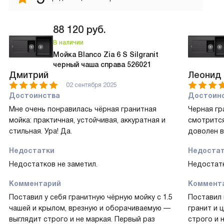
88 120
руб.
В наличии
Мойка Blanco Zia 6 S Silgranit
черный чаша справа 526021
Дмитрий
Леонид
02 сентября 2025
Достоинства
Достоин
Мне очень понравилась чёрная гранитная
Черная гр
мойка: практичная, устойчивая, аккуратная и
смотрится
стильная. Ура! Да.
доволен в
Недостатки
Недоста
Недостатков не заметил.
Недостатк
Комментарий
Коммент
Поставил у себя гранитную чёрную мойку с 1.5
Поставил 
чашей и крылом, врезную и оборачиваемую —
гранит и 
выглядит строго и не маркая. Первый раз
строго и 