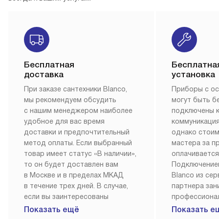
Бесплатная
Бесплатна
доставка
установка
При заказе сантехники Blanco,
Приборы с о
мы рекомендуем обсудить
могут быть б
с нашим менеджером наиболее
подключены 
удобное для вас время
коммуникация
доставки и предпочтительный
однако стои
метод оплаты. Если выбранный
мастера за 
товар имеет статус «В наличии»,
оплачивается
то он будет доставлен вам
Подключение
в Москве и в пределах МКАД
Blanco из се
в течение трех дней. В случае,
партнера за
если вы заинтересованы
профессиона
в товаре, который доступен
Наш сервис п
Показать ещё
Показать е
«Под заказ», необходимо
гарантию 1 г