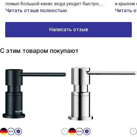
помыл большой казан: вода уходит быстро,
и крылом 
корзинчатый вентиль практичен. На семейном
Читать отзыв полностью
пригодна 
Читать 
ужине разделил посуду между чашами, затем
для мелоч
ополоснул всё за минуту! Приобрёл отдельно
Однажды 
Написать отзыв
сифон и разделочную доску — всё подошло.
больших п
уходит че
сборке пе
С этим товаром покупают
оборачива
лишних пе
покупал о
комплекто