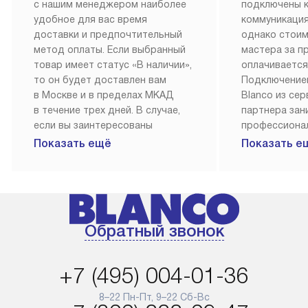
с нашим менеджером наиболее
подключены 
удобное для вас время
коммуникация
доставки и предпочтительный
однако стои
метод оплаты. Если выбранный
мастера за 
товар имеет статус «В наличии»,
оплачивается
то он будет доставлен вам
Подключение
в Москве и в пределах МКАД
Blanco из се
в течение трех дней. В случае,
партнера за
если вы заинтересованы
профессиона
в товаре, который доступен
Наш сервис п
Показать ещё
Показать е
«Под заказ», необходимо
гарантию 1 г
обсудить возможность его
работы и исп
приобретения с нашим
материалы. 
менеджером на сайте. Товары
установка, п
с особым лейблом
и регулярное
Обратный звонок
доставляются бесплатно
обеспечиваю
по Москве в пределах МКАД,
и эффективну
и при этом отдельная доставка
сантехники, 
+7 (495) 004-01-36
аксессуаров не предусмотрена.
возможные с
и преждеврем
8–22 Пн-Пт, 9–22 Сб-Вс
Для доставки в другие регионы