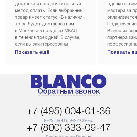
доставки и предпочтительный
однако стои
метод оплаты. Если выбранный
мастера за 
товар имеет статус «В наличии»,
оплачивается
то он будет доставлен вам
Подключение
в Москве и в пределах МКАД
Blanco из се
в течение трех дней. В случае,
партнера за
если вы заинтересованы
профессиона
в товаре, который доступен
Наш сервис п
Показать ещё
Показать е
«Под заказ», необходимо
гарантию 1 г
обсудить возможность его
работы и исп
приобретения с нашим
материалы. 
менеджером на сайте. Товары
установка, п
с особым лейблом
и регулярное
Обратный звонок
доставляются бесплатно
обеспечиваю
по Москве в пределах МКАД,
и эффективну
и при этом отдельная доставка
сантехники, 
+7 (495) 004-01-36
аксессуаров не предусмотрена.
возможные с
и преждеврем
8–22 Пн-Пт, 9–22 Сб-Вс
Для доставки в другие регионы
+7 (800) 333-09-47
мы используем услуги
Готовые комм
транспортной компании.
предполагают