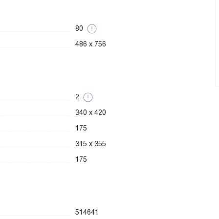
80
486 x 756
2
340 x 420
175
315 x 355
175
514641