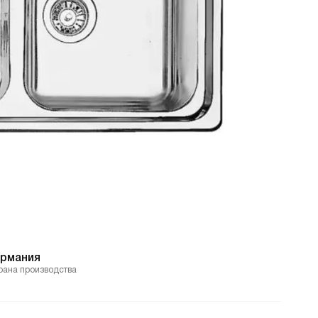
ермания
рана производства