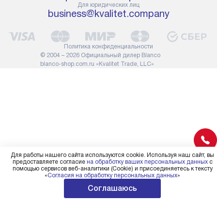
Для юридических лиц
сотрудники транспортной
работы: прок
business@kvalitet.company
службы не имеют права
коммуникаций
демонтировать дверцы, ручки
расходных ма
или другие выступающие
требуется вы
Политика конфиденциальности
элементы, так как это может
специфически
© 2004 – 2026 Официальный дилер Blanco
повлиять на гарантийное
повышенной 
blanco-shop.com.ru «Kvalitet Trade, LLC»
обслуживание в будущем.
стоимость ус
Поэтому, перед размещением
на 30%.
заказа, удостоверьтесь, что
вы сможете без проблем
переместить прибор в желаемое
место установки, учитывая его
размеры в упаковке или без нее.
Для работы нашего сайта используются cookie. Используя наш сайт, вы
предоставляете согласие
на обработку ваших персональных данных
с
помощью сервисов веб-аналитики (Cookie) и присоединяетесь к тексту
«
Согласия на обработку персональных данных
»
Соглашаюсь