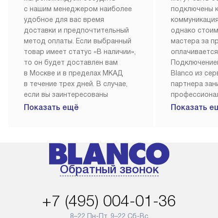
с нашим менеджером наиболее
подключены 
удобное для вас время
коммуникация
доставки и предпочтительный
однако стои
метод оплаты. Если выбранный
мастера за 
товар имеет статус «В наличии»,
оплачивается
то он будет доставлен вам
Подключение
в Москве и в пределах МКАД
Blanco из се
в течение трех дней. В случае,
партнера за
если вы заинтересованы
профессиона
в товаре, который доступен
Наш сервис п
Показать ещё
Показать е
«Под заказ», необходимо
гарантию 1 г
обсудить возможность его
работы и исп
приобретения с нашим
материалы. 
менеджером на сайте. Товары
установка, п
с особым лейблом
и регулярное
Обратный звонок
доставляются бесплатно
обеспечиваю
по Москве в пределах МКАД,
и эффективну
и при этом отдельная доставка
сантехники, 
+7 (495) 004-01-36
аксессуаров не предусмотрена.
возможные с
и преждеврем
8–22 Пн-Пт, 9–22 Сб-Вс