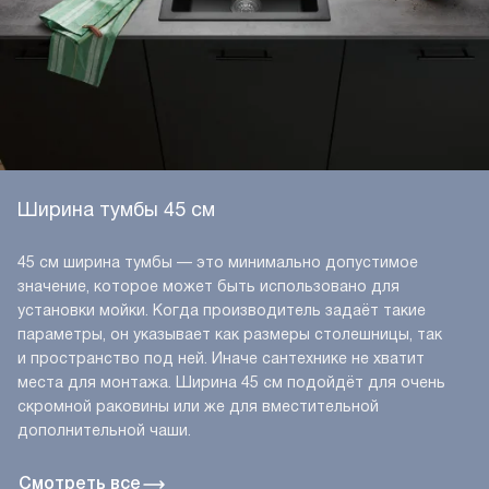
Ширина тумбы 45 см
45 см ширина тумбы — это минимально допустимое
значение, которое может быть использовано для
установки мойки. Когда производитель задаёт такие
параметры, он указывает как размеры столешницы, так
и пространство под ней. Иначе сантехнике не хватит
места для монтажа. Ширина 45 см подойдёт для очень
скромной раковины или же для вместительной
дополнительной чаши.
Смотреть все