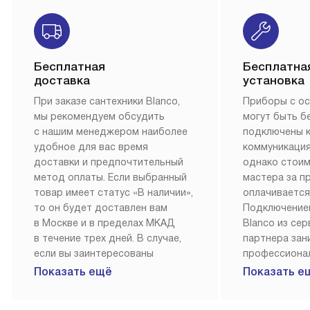
Бесплатная
Бесплатна
доставка
установка
При заказе сантехники Blanco,
Приборы с о
мы рекомендуем обсудить
могут быть б
с нашим менеджером наиболее
подключены 
удобное для вас время
коммуникация
доставки и предпочтительный
однако стои
метод оплаты. Если выбранный
мастера за 
товар имеет статус «В наличии»,
оплачивается
то он будет доставлен вам
Подключение
в Москве и в пределах МКАД
Blanco из се
в течение трех дней. В случае,
партнера за
если вы заинтересованы
профессиона
в товаре, который доступен
Наш сервис п
Показать ещё
Показать е
«Под заказ», необходимо
гарантию 1 г
обсудить возможность его
работы и исп