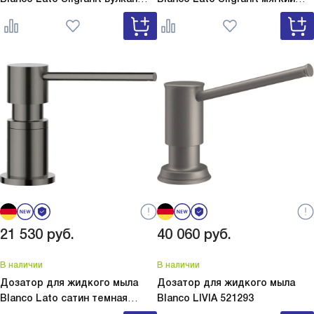
серый
Lato Silgranit вулкан
белый
Lato Silgranit мягкий
серый 526954
белый 526955
21 530
руб.
40 060
руб.
В наличии
В наличии
Дозатор для жидкого мыла
Дозатор для жидкого мыла
Blanco Lato сатин темная
Blanco
LIVIA 521293
сталь
Lato сатин темная сталь