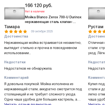
166 120
руб.
Нет в наличии
Мойка Blanco Zerox 700-U Durinox
нержавеющая сталь клапан-
Тамара
Рустам
автомат InFino 521560
09 октября 2025
Достоинства
Достоин
Нержавеющая мойка встраивается незаметно,
Отличная
выглядит стильно и прочна в повседневном
стали: ст
использовании...
уход. Лёгк
Недостатки
Недоста
Недостатков не обнаружила.
Недостатк
Комментарий
Коммент
Я довольна покупкой. Мойка исполнена из
Купил по
нержавеющей стали, аккуратно смотрится под
стали и д
столешницей и не требует сложного ухода.
легко отм
Одна чаша удобна для больших кастрюль, а
чаша удоб
корзинчатый вентиль с автоматом InFino очень
Читать отзыв полностью
Есть корз
Читать 