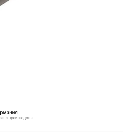
ермания
рана производства