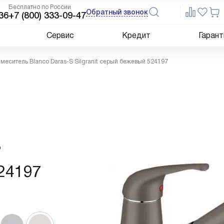
Бесплатно по России
Обратный звонок
36
+7 (800) 333-09-47
Сервис
Кредит
Гарант
меситель Blanco Daras-S Silgranit серый бежевый 524197
S
524197