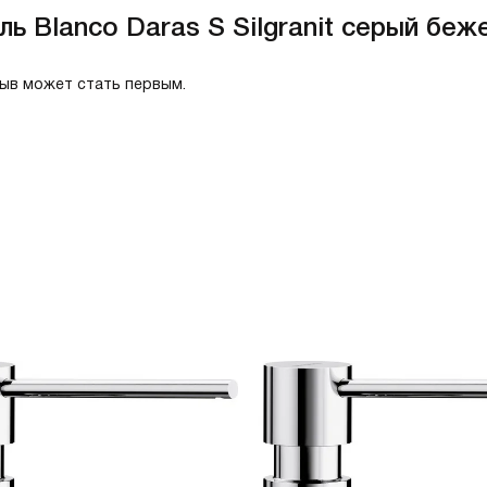
ь Blanco Daras S Silgranit серый беж
зыв может стать первым.