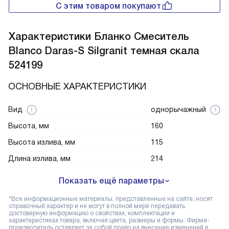
С этим товаром покупают
Характеристики
Бланко Смеситель
Blanco Daras-S Silgranit темная скала
524199
ОСНОВНЫЕ ХАРАКТЕРИСТИКИ
Вид
однорычажный
Высота, мм
160
Высота излива, мм
115
Длина излива, мм
214
Показать ещё параметры
*Все информационные материалы, представленные на сайте, носят
справочный характер и не могут в полной мере передавать
достоверную информацию о свойствах, комплектации и
характеристиках товара, включая цвета, размеры и формы. Фирма-
производитель оставляет за собой право на внесение изменений в