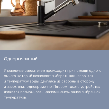
Однорычажный
Управление смесителем происходит при помощи одного
рычага, который позволяет выбирать как напор, так
и температуру воды, двигаясь из стороны в сторону
и вверх-вниз одновременно. Плюсом такого устройства
является возможность «запоминания» ранее выбранной
температуры.