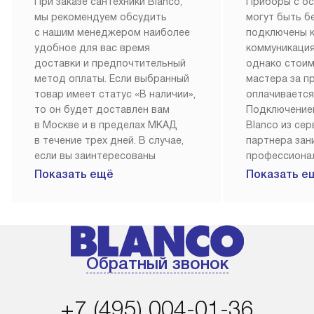
При заказе сантехники Blanco,
Приборы с о
мы рекомендуем обсудить
могут быть б
с нашим менеджером наиболее
подключены 
удобное для вас время
коммуникация
доставки и предпочтительный
однако стои
метод оплаты. Если выбранный
мастера за 
товар имеет статус «В наличии»,
оплачивается
то он будет доставлен вам
Подключение
в Москве и в пределах МКАД
Blanco из се
в течение трех дней. В случае,
партнера за
если вы заинтересованы
профессиона
в товаре, который доступен
Наш сервис п
Показать ещё
Показать е
«Под заказ», необходимо
гарантию 1 г
обсудить возможность его
работы и исп
приобретения с нашим
материалы. 
менеджером на сайте. Товары
установка, п
с особым лейблом
и регулярное
Обратный звонок
доставляются бесплатно
обеспечиваю
по Москве в пределах МКАД,
и эффективну
и при этом отдельная доставка
сантехники, 
+7 (495) 004-01-36
аксессуаров не предусмотрена.
возможные с