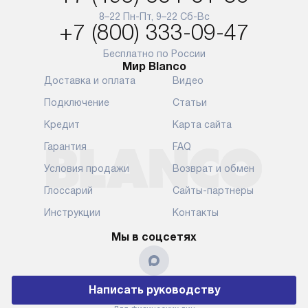
и преждеврем
8–22 Пн-Пт, 9–22 Сб-Вс
Для доставки в другие регионы
+7 (800) 333-09-47
мы используем услуги
Готовые комм
транспортной компании.
предполагают
Бесплатно по России
Мир Blanco
Уточняйте все условия доставки
от их категор
Доставка и оплата
Видео
у нашего менеджера при
установленно
оформлении заказа.
к водопровод
Подключение
Статьи
точке для сл
В установленный день наша
Кредит
Карта сайта
установка вк
служба доставки привезет
следующие эт
Гарантия
FAQ
упакованный прибор прямо
транспортиро
Условия продажи
Возврат и обмен
к вашей двери или до прихожей.
разблокировк
Если вам необходимо
необходимост
Глоссарий
Сайты-партнеры
переместить прибор к месту его
отдельных ко
Инструкции
Контакты
установки, пожалуйста,
сантехники в
предварительно обсудите это
на заданное 
Мы в соцсетях
с нашим менеджером. Эта
по уровню, п
дополнительная услуга
к существующ
подлежит оплате. Важно
первый запус
Написать руководству
помнить, что если размеры
по правилам 
прибора не позволяют его