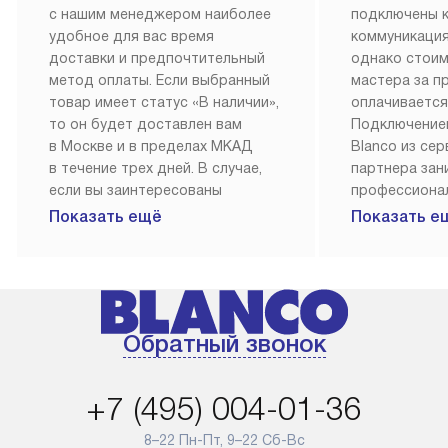
с нашим менеджером наиболее
подключены 
удобное для вас время
коммуникация
доставки и предпочтительный
однако стои
метод оплаты. Если выбранный
мастера за 
товар имеет статус «В наличии»,
оплачивается
то он будет доставлен вам
Подключение
в Москве и в пределах МКАД
Blanco из се
в течение трех дней. В случае,
партнера за
если вы заинтересованы
профессиона
в товаре, который доступен
Наш сервис п
Показать ещё
Показать е
«Под заказ», необходимо
гарантию 1 г
обсудить возможность его
работы и исп
приобретения с нашим
материалы. 
менеджером на сайте. Товары
установка, п
с особым лейблом
и регулярное
Обратный звонок
доставляются бесплатно
обеспечиваю
по Москве в пределах МКАД,
и эффективну
и при этом отдельная доставка
сантехники, 
+7 (495) 004-01-36
аксессуаров не предусмотрена.
возможные с
и преждеврем
8–22 Пн-Пт, 9–22 Сб-Вс