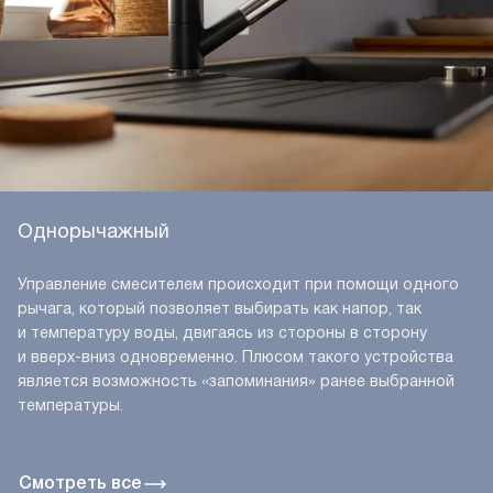
Однорычажный
Управление смесителем происходит при помощи одного
рычага, который позволяет выбирать как напор, так
и температуру воды, двигаясь из стороны в сторону
и вверх-вниз одновременно. Плюсом такого устройства
является возможность «запоминания» ранее выбранной
температуры.
Смотреть все