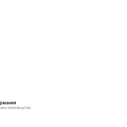
ермания
рана производства