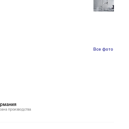
Все фото
ермания
рана производства