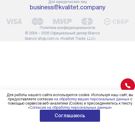
Для юридических лиц
сотрудники транспортной
работы: прок
business@kvalitet.company
службы не имеют права
коммуникаций
демонтировать дверцы, ручки
расходных ма
или другие выступающие
требуется вы
Политика конфиденциальности
элементы, так как это может
специфически
© 2004 – 2026 Официальный дилер Blanco
повлиять на гарантийное
повышенной 
blanco-shop.com.ru «Kvalitet Trade, LLC»
обслуживание в будущем.
стоимость ус
Поэтому, перед размещением
на 30%.
заказа, удостоверьтесь, что
вы сможете без проблем
переместить прибор в желаемое
место установки, учитывая его
размеры в упаковке или без нее.
Для работы нашего сайта используются cookie. Используя наш сайт, вы
предоставляете согласие
на обработку ваших персональных данных
с
помощью сервисов веб-аналитики (Cookie) и присоединяетесь к тексту
«
Согласия на обработку персональных данных
»
Соглашаюсь