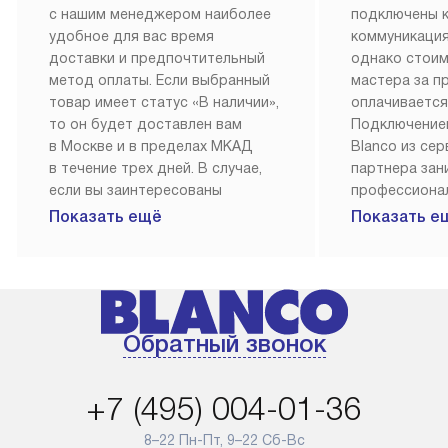
с нашим менеджером наиболее
подключены 
удобное для вас время
коммуникация
доставки и предпочтительный
однако стои
метод оплаты. Если выбранный
мастера за 
товар имеет статус «В наличии»,
оплачивается
то он будет доставлен вам
Подключение
в Москве и в пределах МКАД
Blanco из се
в течение трех дней. В случае,
партнера за
если вы заинтересованы
профессиона
в товаре, который доступен
Наш сервис п
Показать ещё
Показать е
«Под заказ», необходимо
гарантию 1 г
обсудить возможность его
работы и исп
приобретения с нашим
материалы. 
менеджером на сайте. Товары
установка, п
с особым лейблом
и регулярное
Обратный звонок
доставляются бесплатно
обеспечиваю
по Москве в пределах МКАД,
и эффективну
и при этом отдельная доставка
сантехники, 
+7 (495) 004-01-36
аксессуаров не предусмотрена.
возможные с
и преждеврем
8–22 Пн-Пт, 9–22 Сб-Вс