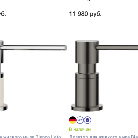
б.
11 980
руб.
В наличии
я жидкого мыла Blanco Lato
Дозатор для жидкого мыла Bla