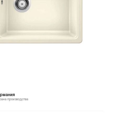
ермания
рана производства