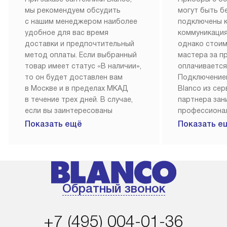
мы рекомендуем обсудить
могут быть б
с нашим менеджером наиболее
подключены 
удобное для вас время
коммуникация
доставки и предпочтительный
однако стои
метод оплаты. Если выбранный
мастера за 
товар имеет статус «В наличии»,
оплачивается
то он будет доставлен вам
Подключение
в Москве и в пределах МКАД
Blanco из се
в течение трех дней. В случае,
партнера за
если вы заинтересованы
профессиона
в товаре, который доступен
Наш сервис п
Показать ещё
Показать е
«Под заказ», необходимо
гарантию 1 г
обсудить возможность его
работы и исп
приобретения с нашим
материалы. 
менеджером на сайте. Товары
установка, п
с особым лейблом
и регулярное
Обратный звонок
доставляются бесплатно
обеспечиваю
по Москве в пределах МКАД,
и эффективну
и при этом отдельная доставка
сантехники, 
+7 (495) 004-01-36
аксессуаров не предусмотрена.
возможные с