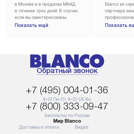
в Москве и в пределах МКАД
Blanco из се
в течение трех дней. В случае,
партнера за
если вы заинтересованы
профессиона
в товаре, который доступен
Наш сервис п
Показать ещё
Показать е
«Под заказ», необходимо
гарантию 1 г
обсудить возможность его
работы и исп
приобретения с нашим
материалы. 
менеджером на сайте. Товары
установка, п
с особым лейблом
и регулярное
доставляются бесплатно
обеспечиваю
Обратный звонок
по Москве в пределах МКАД,
и эффективну
и при этом отдельная доставка
сантехники, 
аксессуаров не предусмотрена.
возможные с
+7 (495) 004-01-36
и преждеврем
Для доставки в другие регионы
8–22 Пн-Пт, 9–22 Сб-Вс
мы используем услуги
Готовые комм
+7 (800) 333-09-47
транспортной компании.
предполагают
Уточняйте все условия доставки
от их категор
Бесплатно по России
Мир Blanco
у нашего менеджера при
установленно
Доставка и оплата
Видео
оформлении заказа.
к водопровод