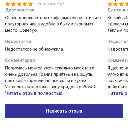
24 октября 2025
Достоинства
Достоин
Очень довольна: цвет кофе смотрится стильно,
Кофейный 
полуторная чаша удобна в быту и экономит
сделали м
место. Советую.
тёплым пр
Недостатки
Недоста
Недостатков не обнаружила.
Недостатк
Комментарий
Коммент
Пользуюсь мойкой уже несколько месяцев и
Я давно и
очень довольна. Гранит приятный на ощупь,
мягко впи
цвет кофе гармонично вписался в кухню.
практичн
Установка под столешницу придала рабочей
действите
зоне аккуратный вид. Полуторная чаша реально
Читать отзыв полностью
другой ос
Читать 
удобна: основная вместительная,
порядок н
дополнительная помогает при нарезке и мытье
автомат I
Написать отзыв
мелочи. Однажды после готовки большого
без лишни
ужина я быстро справилась с кастрюлями, вода
Помню, ка
не разбрызгивалась и было удобно
приходило