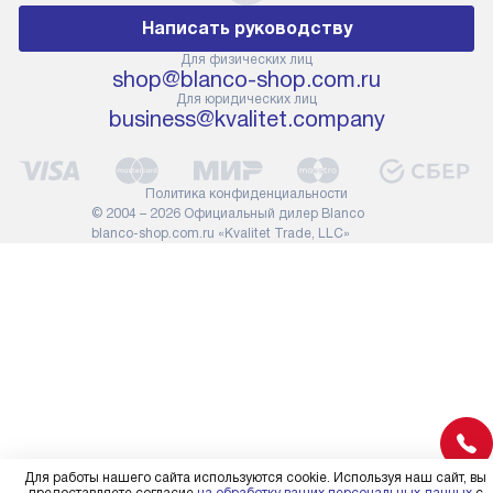
подлежит оплате. Важно
первый запус
Написать руководству
помнить, что если размеры
по правилам 
прибора не позволяют его
В стандартну
Для физических лиц
shop@blanco-shop.com.ru
проходу через дверной проем,
не включают
Для юридических лиц
сотрудники транспортной
работы: прок
business@kvalitet.company
службы не имеют права
коммуникаций
демонтировать дверцы, ручки
расходных ма
или другие выступающие
требуется вы
Политика конфиденциальности
элементы, так как это может
специфически
© 2004 – 2026 Официальный дилер Blanco
повлиять на гарантийное
повышенной 
blanco-shop.com.ru «Kvalitet Trade, LLC»
обслуживание в будущем.
стоимость ус
Поэтому, перед размещением
на 30%.
заказа, удостоверьтесь, что
вы сможете без проблем
переместить прибор в желаемое
место установки, учитывая его
размеры в упаковке или без нее.
Для работы нашего сайта используются cookie. Используя наш сайт, вы