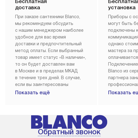
Бесплатная
Бесплатна
доставка
установка
При заказе сантехники Blanco,
Приборы с о
мы рекомендуем обсудить
могут быть б
с нашим менеджером наиболее
подключены 
удобное для вас время
коммуникация
доставки и предпочтительный
однако стои
метод оплаты. Если выбранный
мастера за 
товар имеет статус «В наличии»,
оплачивается
то он будет доставлен вам
Подключение
в Москве и в пределах МКАД
Blanco из се
в течение трех дней. В случае,
партнера за
если вы заинтересованы
профессиона
в товаре, который доступен
Наш сервис п
Показать ещё
Показать е
«Под заказ», необходимо
гарантию 1 г
обсудить возможность его
работы и исп
приобретения с нашим
материалы. 
менеджером на сайте. Товары
установка, п
с особым лейблом
и регулярное
Обратный звонок
доставляются бесплатно
обеспечиваю