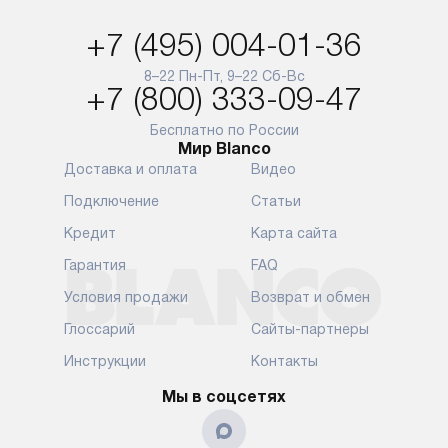
по Москве в пределах МКАД,
и эффективну
и при этом отдельная доставка
сантехники, 
+7 (495) 004-01-36
аксессуаров не предусмотрена.
возможные с
и преждеврем
8–22 Пн-Пт, 9–22 Сб-Вс
Для доставки в другие регионы
+7 (800) 333-09-47
мы используем услуги
Готовые комм
транспортной компании.
предполагают
Бесплатно по России
Мир Blanco
Уточняйте все условия доставки
от их категор
Доставка и оплата
Видео
у нашего менеджера при
установленно
оформлении заказа.
к водопровод
Подключение
Статьи
точке для сл
В установленный день наша
Кредит
Карта сайта
установка вк
служба доставки привезет
следующие эт
Гарантия
FAQ
упакованный прибор прямо
транспортиро
Условия продажи
Возврат и обмен
к вашей двери или до прихожей.
разблокировк
Если вам необходимо
необходимост
Глоссарий
Сайты-партнеры
переместить прибор к месту его
отдельных ко
Инструкции
Контакты
установки, пожалуйста,
сантехники в
предварительно обсудите это
на заданное 
Мы в соцсетях
с нашим менеджером. Эта
по уровню, п
дополнительная услуга
к существующ