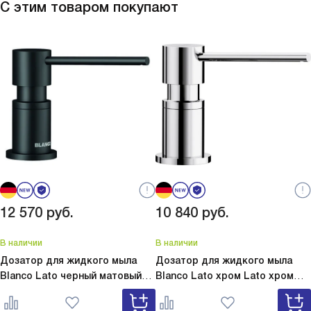
С этим товаром покупают
ополаскивать посуду! Еще запомнился вечер,
теперь вс
когда готовила салат — малая чаша стала
меньше вр
отличной подставкой для нарезанных овощей,
найти нуж
это экономило время и место. Общие
ошиблась 
впечатления очень положительные,
поддержи
рекомендую тем, кто любит практичные и
использов
стильные решения. Очень приятно готовить
вечерам с
рядом с ней каждый день! .
как уютне
слов, но 
12 570
руб.
10 840
руб.
В наличии
В наличии
Дозатор для жидкого мыла
Дозатор для жидкого мыла
Blanco Lato черный матовый
Blanco Lato хром
Lato хром
Lato черный матовый 525789
525808