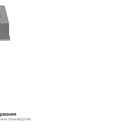
ермания
рана производства