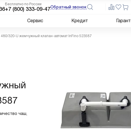
Бесплатно по России
Обратный звонок
36
+7 (800) 333-09-47
Сервис
Кредит
Гарант
 480/320-U жемчужный клапан-автомат InFino 523587
ужный
3587
личество чаш,