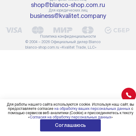
shop@blanco-shop.com.ru
проходу через дверной проем,
не включают
Для юридических лиц
сотрудники транспортной
работы: прок
business@kvalitet.company
службы не имеют права
коммуникаций
демонтировать дверцы, ручки
расходных ма
или другие выступающие
требуется вы
Политика конфиденциальности
элементы, так как это может
специфически
© 2004 – 2026 Официальный дилер Blanco
повлиять на гарантийное
повышенной 
blanco-shop.com.ru «Kvalitet Trade, LLC»
обслуживание в будущем.
стоимость ус
Поэтому, перед размещением
на 30%.
заказа, удостоверьтесь, что
вы сможете без проблем
переместить прибор в желаемое
место установки, учитывая его
размеры в упаковке или без нее.
Для работы нашего сайта используются cookie. Используя наш сайт, вы
предоставляете согласие
на обработку ваших персональных данных
с
помощью сервисов веб-аналитики (Cookie) и присоединяетесь к тексту
«
Согласия на обработку персональных данных
»
Соглашаюсь