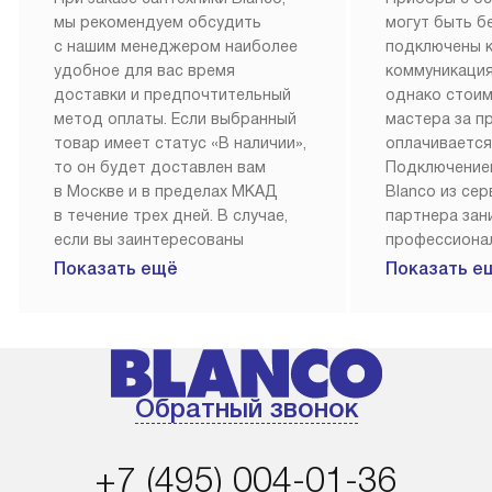
мы рекомендуем обсудить
могут быть б
с нашим менеджером наиболее
подключены 
удобное для вас время
коммуникация
доставки и предпочтительный
однако стои
метод оплаты. Если выбранный
мастера за 
товар имеет статус «В наличии»,
оплачивается
то он будет доставлен вам
Подключение
в Москве и в пределах МКАД
Blanco из се
в течение трех дней. В случае,
партнера за
если вы заинтересованы
профессиона
в товаре, который доступен
Наш сервис п
Показать ещё
Показать е
«Под заказ», необходимо
гарантию 1 г
обсудить возможность его
работы и исп
приобретения с нашим
материалы. 
менеджером на сайте. Товары
установка, п
с особым лейблом
и регулярное
Обратный звонок
доставляются бесплатно
обеспечиваю
по Москве в пределах МКАД,
и эффективну
и при этом отдельная доставка
сантехники, 
+7 (495) 004-01-36
аксессуаров не предусмотрена.
возможные с